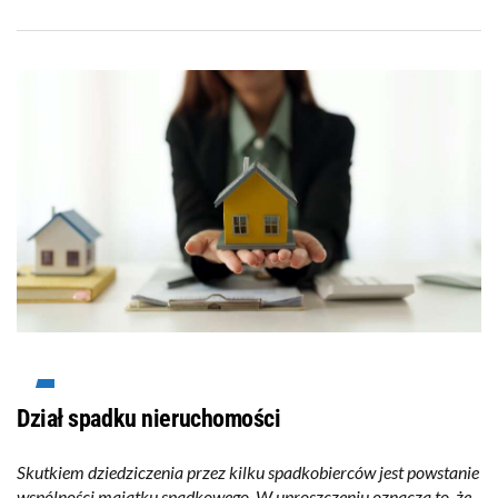
Dział spadku nieruchomości
Skutkiem dziedziczenia przez kilku spadkobierców jest powstanie
wspólności majątku spadkowego. W uproszczeniu oznacza to, że