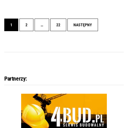
Nawigacja
1
2
…
22
NASTĘPNY
Partnerzy: