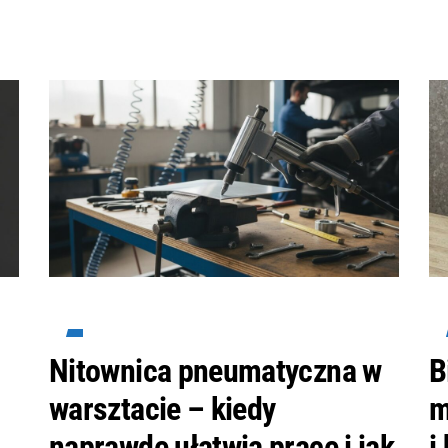
Nitownica pneumatyczna w
B
warsztacie – kiedy
m
naprawdę ułatwia pracę i jak
i