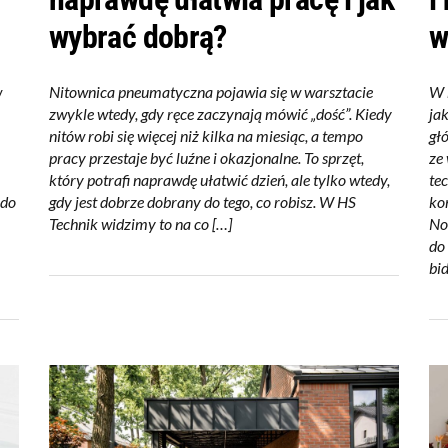
wybrać dobrą?
w
w
Nitownica pneumatyczna pojawia się w warsztacie
W 
zwykle wtedy, gdy ręce zaczynają mówić „dość”. Kiedy
ja
nitów robi się więcej niż kilka na miesiąc, a tempo
gł
pracy przestaje być luźne i okazjonalne. To sprzęt,
ze
który potrafi naprawdę ułatwić dzień, ale tylko wtedy,
te
 do
gdy jest dobrze dobrany do tego, co robisz. W HS
ko
Technik widzimy to na co […]
No
do
bid