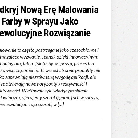
dkryj Nową Erę Malowania
 Farby w Sprayu Jako
ewolucyjne Rozwiązanie
lowanie to często postrzegane jako czasochłonne i
magające wyzwanie. Jednak dzięki innowacyjnym
chnologiom, takim jak farby w sprayu, proces ten
łkowicie się zmienia. Te wszechstronne produkty nie
lko zapewniają niezrównaną wygodę aplikacji, ale
kże otwierają nowe horyzonty kreatywności i
ektywności. W eKowalczyk, wiodącym sklepie
dowlanym, oferujemy szeroką gamę farb w sprayu,
óre rewolucjonizują sposób, w […]