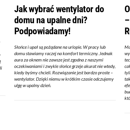
Jak wybrać wentylator do
O
domu na upalne dni?
–
Podpowiadamy!
R
y
Słońce i upał są pożądane na urlopie. W pracy lub
Ma
domu stawiamy raczej na komfort termiczny. Jednak
wy
y
aura za oknem nie zawsze jest zgodna z naszymi
te
t
oczekiwaniami i zwykle słońce grzeje akurat nie wtedy,
ca
li
kiedy byśmy chcieli. Rozwiązanie jest bardzo proste –
ty
wentylator. Dzięki niemu w krótkim czasie odczujemy
ta
ulgę w upalny dzień.
ef
bu
kt