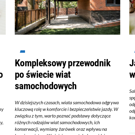
Kompleksowy przewodnik
J
o
po świecie wiat
w
samochodowych
Sa
sp
W dzisiejszych czasach, wiata samochodowa odgrywa
od
my
kluczową rolę w komforcie i bezpieczeństwie jazdy. W
od
związku z tym, warto poznać podstawy dotyczące
kom
y,
różnych rodzajów wiat samochodowych, ich
konserwacji, wymiany żarówek oraz wpływu na