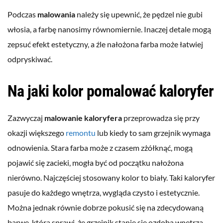
Podczas
malowania
należy się upewnić, że pędzel nie gubi
włosia, a farbę nanosimy równomiernie. Inaczej detale mogą
zepsuć efekt estetyczny, a źle nałożona farba może łatwiej
odpryskiwać.
Na jaki kolor pomalować kaloryfer
Zazwyczaj
malowanie kaloryfera
przeprowadza się przy
okazji większego
remontu
lub kiedy to sam grzejnik wymaga
odnowienia. Stara farba może z czasem zżółknąć, mogą
pojawić się zacieki, mogła być od początku nałożona
nierówno. Najczęściej stosowany kolor to biały. Taki kaloryfer
pasuje do każdego wnętrza, wygląda czysto i estetycznie.
Można jednak równie dobrze pokusić się na zdecydowaną
barwę, która sprawi, że grzejnik stanie się ozdobą wnętrza.