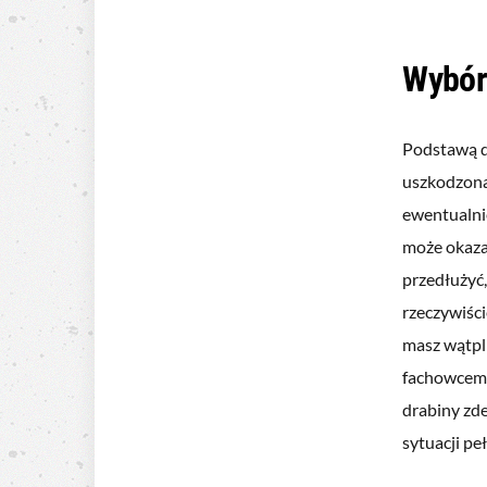
Wybór
Podstawą d
uszkodzona
ewentualni
może okazać
przedłużyć,
rzeczywiści
masz wątpli
fachowcem 
drabiny zd
sytuacji p