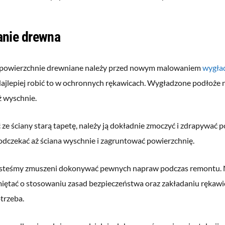
nie drewna
powierzchnie drewniane należy przed nowym malowaniem
wygła
Najlepiej robić to w ochronnych rękawicach. Wygładzone podłoże n
ż wyschnie.
ze ściany starą tapetę, należy ją dokładnie zmoczyć i zdrapywać 
odczekać aż ściana wyschnie i zagruntować powierzchnię.
esteśmy zmuszeni dokonywać pewnych napraw podczas remontu. 
iętać o stosowaniu zasad bezpieczeństwa oraz zakładaniu rękawic
otrzeba.