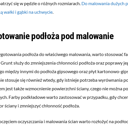
atrzyć się w pędzle o różnych rozmiarach.
Do malowania dużych p
ą wałki i gąbki na uchwycie
.
otowanie podłoża pod malowanie
ygotowania podłoża do właściwego malowania, warto stosować fa
 Grunt służy do zmniejszenia chłonności podłoża oraz poprawy je
ę go między innymi do podłoża gipsowego oraz płyt kartonowo-gi
e stosuje się również wtedy, gdy istnieje potrzeba wyrównania 
em jest także wzmocnienie powierzchni ściany, czego nie można p
ch. Farby podkładowe warto zastosować w przypadku, gdy chce
or ściany i zmniejszyć chłonność podłoża.
częciem oczyszczania i malowania ścian warto rozłożyć na podłodz