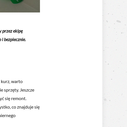
 przez ekipę
i bezpiecznie.
i kurz, warto
ie sprzęty. Jeszcze
yć się remont.
stko, co znajduje się
miernego