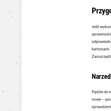
Przygo
Jeśli wyko
sprawności
odpowiedni
kartonach. 
Zaoszczędz
Narzed
Pędzle do m
nowe – spra
sprawdzeni