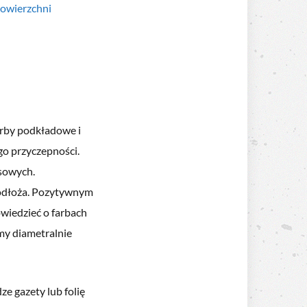
owierzchni
rby podkładowe i
go przyczepności.
psowych.
podłoża. Pozytywnym
owiedzieć o farbach
my diametralnie
e gazety lub folię