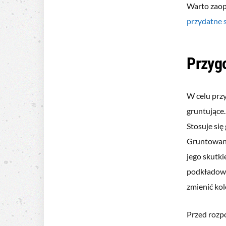
Warto zaop
przydatne s
Przyg
W celu prz
gruntujące.
Stosuje si
Gruntowani
jego skutki
podkładowy
zmienić kol
Przed rozpo