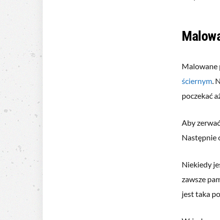
Malowa
Malowane 
ściernym
. 
poczekać a
Aby zerwać 
Następnie 
Niekiedy j
zawsze pam
jest taka p