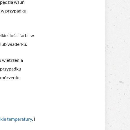
k pędzla wsuń
co w przypadku
e ilości farb i w
 lub wiaderku.
o wietrzenia
w przypadku
akończeniu.
okie temperatury
. I