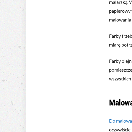
malarską. W
papierowy t
malowania s
Farby trzeb
miarę potrz
Farby olejn
pomieszczen
wszystkich 
Malowa
Do malowan
oczywiście