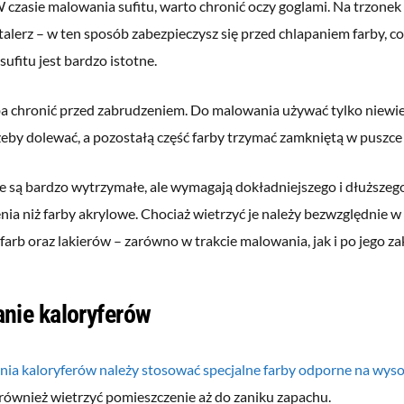
 czasie malowania sufitu, warto chronić oczy goglami. Na trzone
alerz – w ten sposób zabezpieczysz się przed chlapaniem farby, 
ufitu jest bardzo istotne.
a chronić przed zabrudzeniem. Do malowania używać tylko niewielki
eby dolewać, a pozostałą część farby trzymać zamkniętą w puszce
e są bardzo wytrzymałe, ale wymagają dokładniejszego i dłuższeg
ia niż farby akrylowe. Chociaż wietrzyć je należy bezwzględnie 
farb oraz lakierów – zarówno w trakcie malowania, jak i po jego z
nie kaloryferów
ia kaloryferów należy stosować specjalne farby odporne na wys
 również wietrzyć pomieszczenie aż do zaniku zapachu.