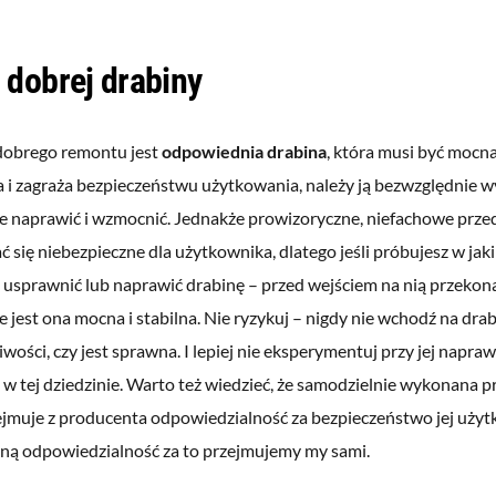
 dobrej drabiny
obrego remontu jest
odpowiednia drabina
, która musi być mocna i
 i zagraża bezpieczeństwu użytkowania, należy ją bezwzględnie w
e naprawić i wzmocnić. Jednakże prowizoryczne, niefachowe prze
 się niebezpieczne dla użytkownika, dlatego jeśli próbujesz w ja
 usprawnić lub naprawić drabinę – przed wejściem na nią przekonaj
e jest ona mocna i stabilna. Nie ryzykuj – nigdy nie wchodź na drab
wości, czy jest sprawna. I lepiej nie eksperymentuj przy jej naprawie
w tej dziedzinie. Warto też wiedzieć, że samodzielnie wykonana 
ejmuje z producenta odpowiedzialność za bezpieczeństwo jej użyt
ełną odpowiedzialność za to przejmujemy my sami.