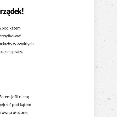
orządek!
a pod kątem
orządkować i
ociażby w zwykłych
rakcie pracy.
atem jeśli nie są
obejrzeć pod kątem
i równo ułożone.