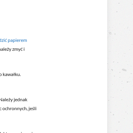
dzić papierem
ależy zmyć i
po kawałku.
Należy jednak
 ochronnych, jeśli