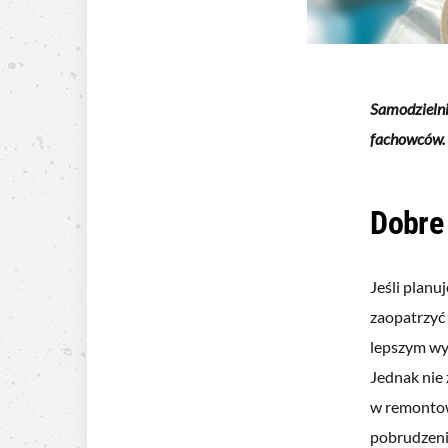
Samodzielni
fachowców. 
Dobre
Jeśli plan
zaopatrzyć 
lepszym wyj
Jednak nie 
w remontow
pobrudzenia