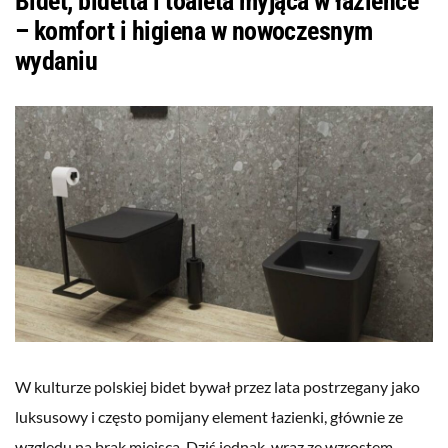
Bidet, bidetta i toaleta myjąca w łazience
– komfort i higiena w nowoczesnym
wydaniu
W kulturze polskiej bidet bywał przez lata postrzegany jako
luksusowy i często pomijany element łazienki, głównie ze
względu na brak miejsca. Dziś jednak, wraz ze wzrostem