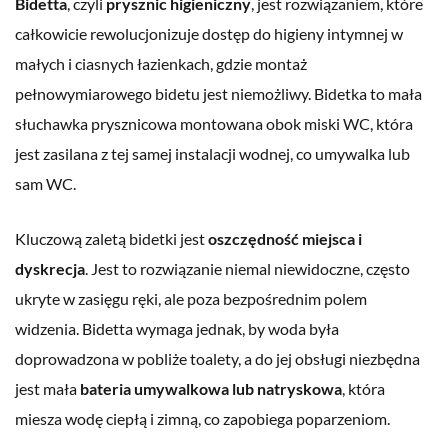
Bidetta
, czyli
prysznic higieniczny
, jest rozwiązaniem, które
całkowicie rewolucjonizuje dostęp do higieny intymnej w
małych i ciasnych łazienkach, gdzie montaż
pełnowymiarowego bidetu jest niemożliwy. Bidetka to mała
słuchawka prysznicowa montowana obok miski WC, która
jest zasilana z tej samej instalacji wodnej, co umywalka lub
sam WC.
Kluczową zaletą bidetki jest
oszczędność miejsca i
dyskrecja
. Jest to rozwiązanie niemal niewidoczne, często
ukryte w zasięgu ręki, ale poza bezpośrednim polem
widzenia. Bidetta wymaga jednak, by woda była
doprowadzona w pobliże toalety, a do jej obsługi niezbędna
jest mała
bateria umywalkowa lub natryskowa
, która
miesza wodę ciepłą i zimną, co zapobiega poparzeniom.