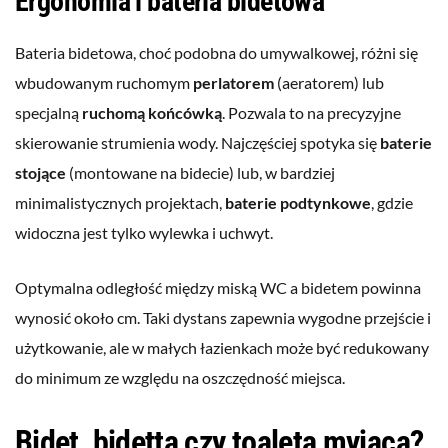
Ergonomia i bateria bidetowa
Bateria bidetowa, choć podobna do umywalkowej, różni się
wbudowanym ruchomym
perlatorem
(aeratorem) lub
specjalną
ruchomą końcówką
. Pozwala to na precyzyjne
skierowanie strumienia wody. Najczęściej spotyka się
baterie
stojące
(montowane na bidecie) lub, w bardziej
minimalistycznych projektach,
baterie podtynkowe
, gdzie
widoczna jest tylko wylewka i uchwyt.
Optymalna odległość między miską WC a bidetem powinna
wynosić około cm. Taki dystans zapewnia wygodne przejście i
użytkowanie, ale w małych łazienkach może być redukowany
do minimum ze względu na oszczędność miejsca.
Bidet, bidetta czy toaleta myjąca?