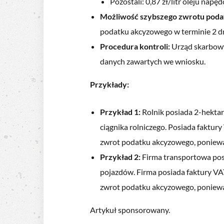
Pozostali: 0,87 zł/litr oleju nap
Możliwość szybszego zwrotu pod
podatku akcyzowego w terminie 2 dn
Procedura kontroli:
Urząd skarbowy
danych zawartych we wniosku.
Przykłady:
Przykład 1:
Rolnik posiada 2-hekta
ciągnika rolniczego. Posiada faktu
zwrot podatku akcyzowego, poniewa
Przykład 2:
Firma transportowa posi
pojazdów. Firma posiada faktury V
zwrot podatku akcyzowego, poniewa
Artykuł sponsorowany.