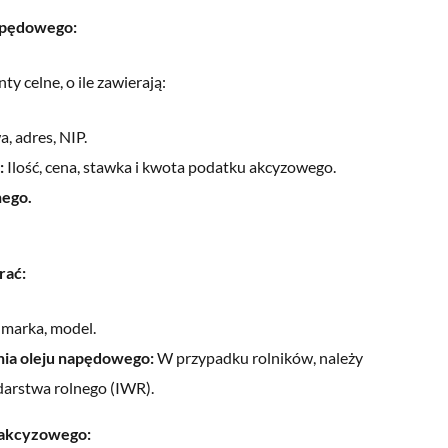
apędowego:
 celne, o ile zawierają:
, adres, NIP.
:
Ilość, cena, stawka i kwota podatku akcyzowego.
nego.
rać:
 marka, model.
nia oleju napędowego:
W przypadku rolników, należy
darstwa rolnego (IWR).
 akcyzowego: