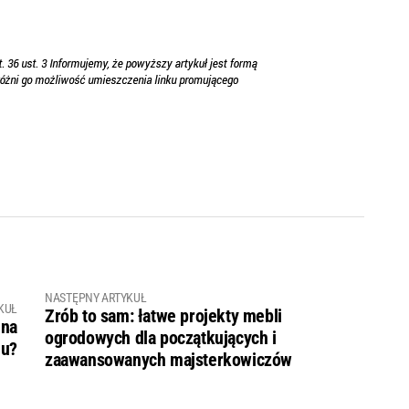
NASTĘPNY ARTYKUŁ
KUŁ
Zrób to sam: łatwe projekty mebli
 na
ogrodowych dla początkujących i
hu?
zaawansowanych majsterkowiczów