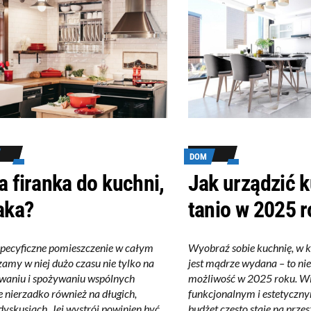
DOM
a firanka do kuchni,
Jak urządzić 
jaka?
tanio w 2025 
specyficzne pomieszczenie w całym
Wyobraź sobie kuchnię, w k
amy w niej dużo czasu nie tylko na
jest mądrze wydana – to nie 
waniu i spożywaniu wspólnych
możliwość w 2025 roku. Wi
e nierzadko również na długich,
funkcjonalnym i estetyczny
dyskusjach. Jej wystrój powinien być
budżet często staje na prze