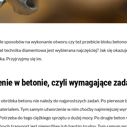
iele sposobów na wykonanie otworu czy też przebicie bloku beton
t technika diamentowa jest wybierana najczęściej? Jak się okazu
ka. Przyjrzyjmy się im.
nie w betonie, czyli wymagające zad
 obróbka betonu nie należy do najprostszych zadań. Po pierwsze b
teriałem. Tym samym utworzenie w nim choćby najmniejszej wy
Potrzeba do tego ciężkiego sprzętu o dużej mocy. Po drugie beto
tórych transport jest niemożliwy lub bardzo trudny. Tym samym m