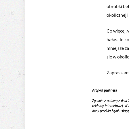
obróbki be
okolicznej 
Co więcej,
hałas. To k
mniejsze z
się w okoli
Zapraszamy