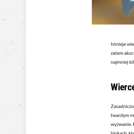
Istnieje w
zatem akura
najmniej kil
Wierce
Zasadniczo
twardym ma
wyzwanie. 
blokach, k