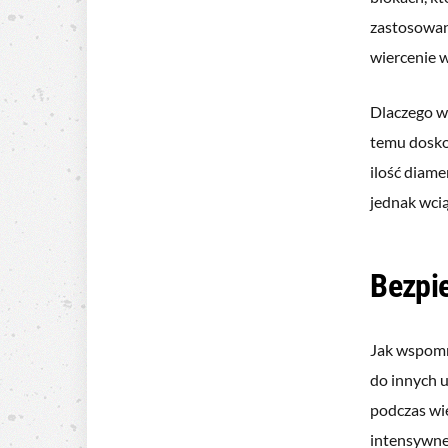
zastosowan
wiercenie 
Dlaczego wł
temu dosko
ilość diam
jednak wci
Bezpi
Jak wspomn
do innych 
podczas wi
intensywne