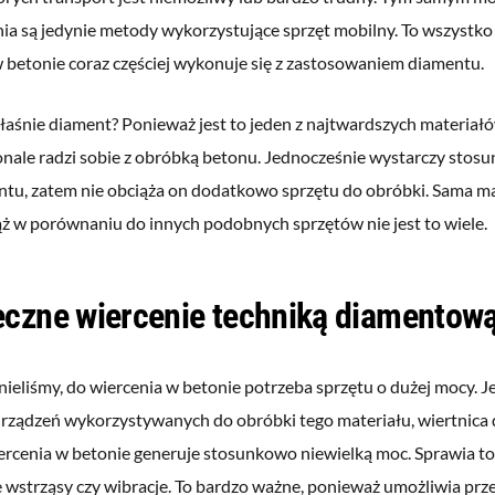
ia są jedynie metody wykorzystujące sprzęt mobilny. To wszystko 
w betonie coraz częściej wykonuje się z zastosowaniem diamentu.
aśnie diament? Ponieważ jest to jeden z najtwardszych materiałó
nale radzi sobie z obróbką betonu. Jednocześnie wystarczy stos
entu, zatem nie obciąża on dodatkowo sprzętu do obróbki. Sama m
ąż w porównaniu do innych podobnych sprzętów nie jest to wiele.
eczne wiercenie techniką diamentow
ieliśmy, do wiercenia w betonie potrzeba sprzętu o dużej mocy.
urządzeń wykorzystywanych do obróbki tego materiału, wiertnic
ercenia w betonie generuje stosunkowo niewielką moc. Sprawia to,
 wstrząsy czy wibracje. To bardzo ważne, ponieważ umożliwia pr