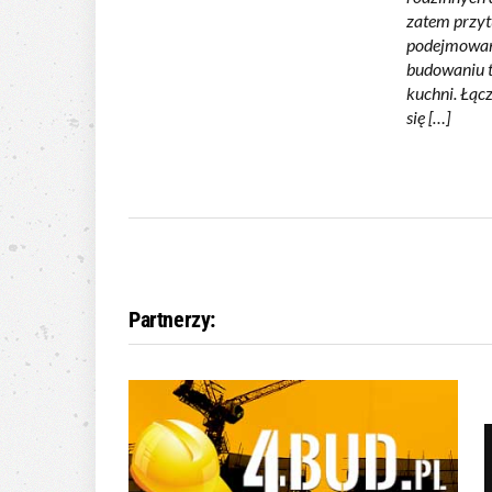
zatem przyt
podejmowan
budowaniu t
kuchni. Łąc
się […]
Partnerzy: