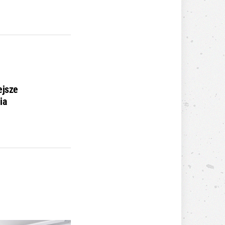
ejsze
ia