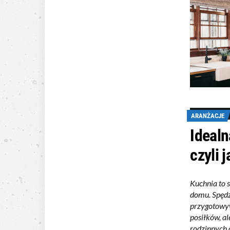
ARANŻACJE
Idealn
czyli 
Kuchnia to 
domu. Spędz
przygotowy
posiłków, al
rodzinnych 