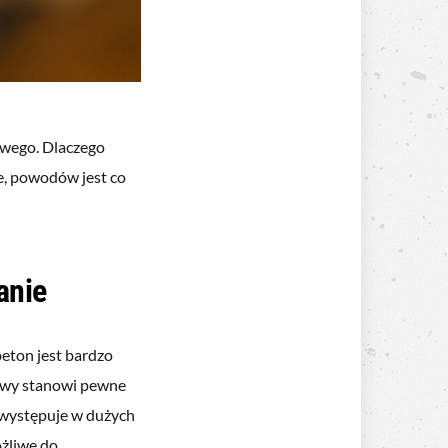
owego. Dlaczego
je, powodów jest co
anie
eton jest bardzo
rwy stanowi pewne
n występuje w dużych
ożliwe do