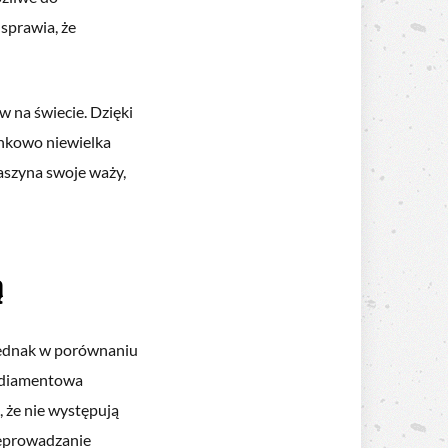
sprawia, że
w na świecie. Dzięki
unkowo niewielka
aszyna swoje waży,
ą
 Jednak w porównaniu
a diamentowa
 że nie występują
zeprowadzanie