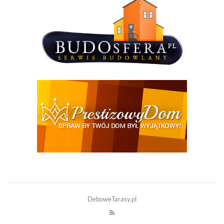
DeboweTarasy.pl