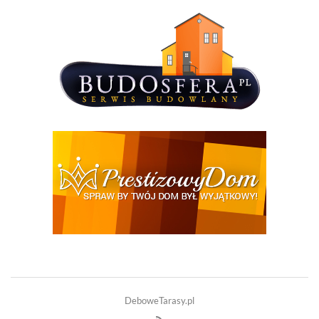
DeboweTarasy.pl