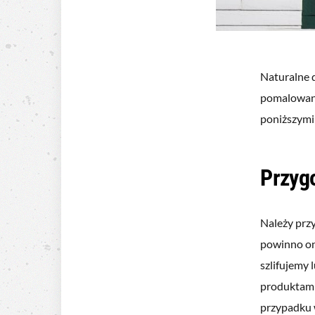
Naturalne d
pomalowanie
poniższymi
Przyg
Należy prz
powinno on
szlifujemy 
produktami 
przypadku 