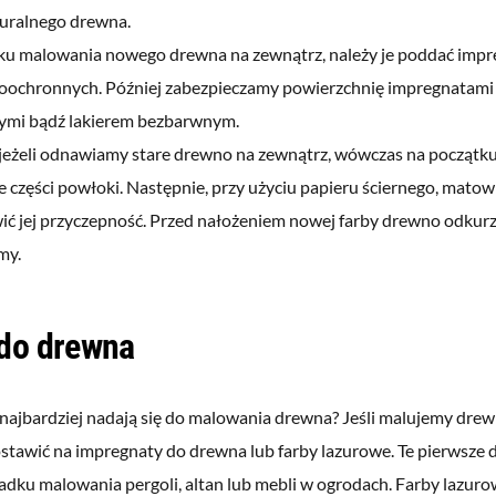
turalnego drewna.
u malowania nowego drewna na zewnątrz, należy je poddać impre
oochronnych. Później zabezpieczamy powierzchnię impregnatami
ymi bądź lakierem bezbarwnym.
jeżeli odnawiamy stare drewno na zewnątrz, wówczas na począt
 części powłoki. Następnie, przy użyciu papieru ściernego, mato
ić jej przyczepność. Przed nałożeniem nowej farby drewno odkur
my.
 do drewna
 najbardziej nadają się do malowania drewna? Jeśli malujemy drew
postawić na impregnaty do drewna lub farby lazurowe. Te pierwsze
adku malowania pergoli, altan lub mebli w ogrodach. Farby lazur