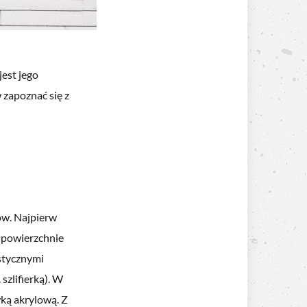
jest jego
 zapoznać się z
ów. Najpierw
e powierzchnie
istycznymi
szlifierką). W
ką akrylową. Z