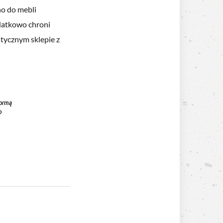
no do mebli
odatkowo chroni
stycznym sklepie z