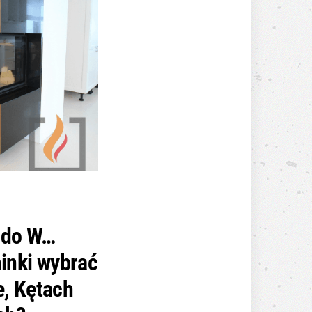
 do W…
minki wybrać
, Kętach