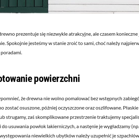
rewno prezentuje się niezwykle atrakcyjne, ale czasem konieczne 
. Spokojnie jesteśmy w stanie zroić to sami, choć należy najpierw
 poradami.
otowanie powierzchni
ypomnieć, że drewna nie wolno pomalować bez wstępnych zabieg
o zostać osuszone, później oczyszczone oraz oszlifowane. Płaski
lub strugamy, zaś skomplikowane przestrzenie traktujemy specjal
do usuwania powłok lakierniczych, a nastęnie je wygładzamy (np. 
występowania niewielkich ubytków należy uzupełnić je szpachlów