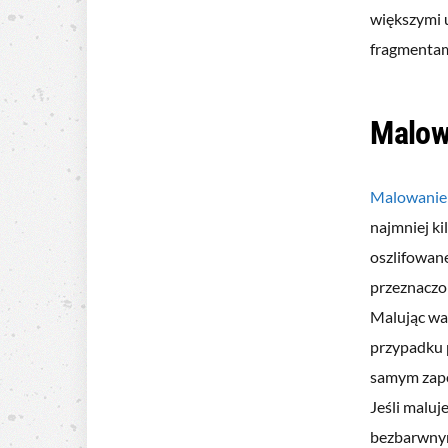
większymi 
fragmentam
Malow
Malowanie
najmniej ki
oszlifowan
przeznaczo
Malując wa
przypadku 
samym zap
Jeśli malu
bezbarwnym