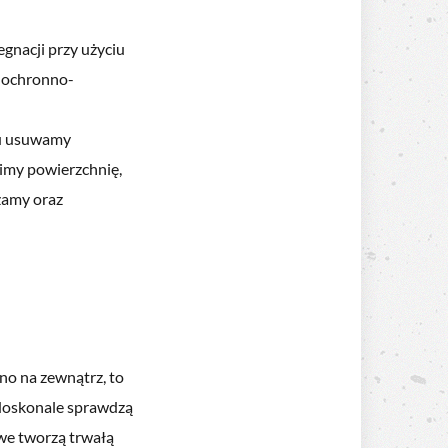
gnacji przy użyciu
 ochronno-
ku usuwamy
wimy powierzchnię,
zamy oraz
no na zewnątrz, to
 doskonale sprawdzą
owe tworzą trwałą