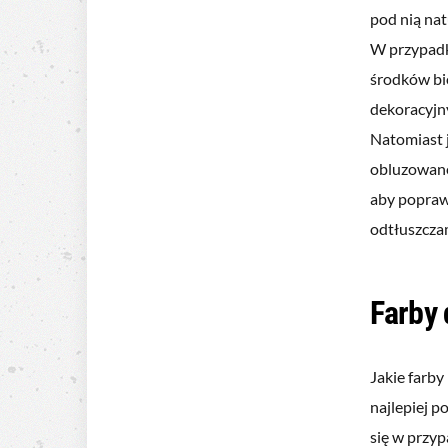
pod nią na
W przypadk
środków bi
dekoracyjn
Natomiast 
obluzowane
aby popraw
odtłuszcza
Farby
Jakie farby
najlepiej 
się w przyp