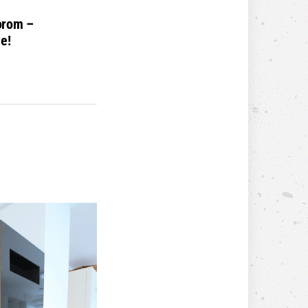
orom –
e!