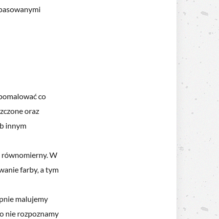
opasowanymi
e pomalować co
szczone oraz
ub innym
b równomierny. W
anie farby, a tym
ępnie malujemy
to nie rozpoznamy