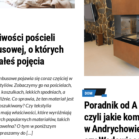
wości pościeli
sowej, o których
ałeś pojęcia
usowe pojawia się coraz częściej w
styliów. Zobaczymy go na pościelach,
 koszulkach, lekkich spodniach, a
DOM
liźnie. Co sprawia, że ten materiał jest
Poradnik od A
poszukiwany? Czy tekstylia
ają właściwości, które wyróżniają
czyli jakie ko
nych popularnych materiałów, takich
 bawełna? O tym w poniższym
w Andrychowie
apraszamy do […]