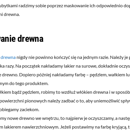
ubytkami radzimy sobie poprzez maskowanie ich odpowiednio d
i drewna.
anie drewna
 drewna
nigdy nie powinno kończyć się na jednym razie. Należy j
lka razy. Na początek nakładamy lakier na surowe, dokładnie oczy
e drewno. Dopiero później nakładamy farbę – pędzlem, wałkiem l
nym do tego produktem.
łkiem bądź pędzlem, robimy to wzdłuż włókien drewna i w sposó
powierzchni pionowych należy zadbać o to, aby uniemożliwić spływ
obiegamy zaciekom.
jemy nowe drewno we wnętrzu, to najpierw je oczyszczamy, a nast
 lakierem nawierzchniowym. Jeżeli postawimy na farbę kryjącą, 