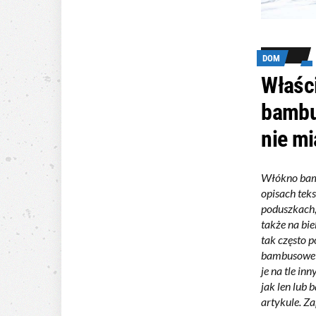
DOM
Właści
bambu
nie mi
Włókno bamb
opisach tek
poduszkach,
także na bie
tak często 
bambusowe m
je na tle in
jak len lub
artykule. Z