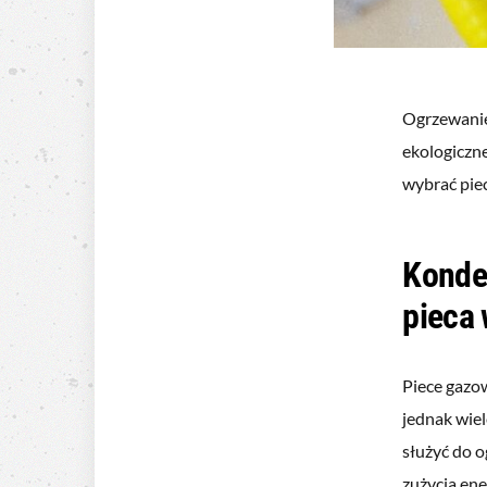
Ogrzewanie
ekologiczne
wybrać pie
Konden
pieca
Piece gazow
jednak wiel
służyć do 
zużycia en