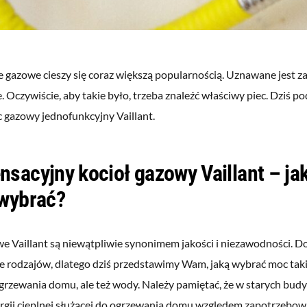
 gazowe cieszy się coraz większą popularnością. Uznawane jest za
. Oczywiście, aby takie było, trzeba znaleźć właściwy piec. Dziś p
c gazowy jednofunkcyjny Vaillant.
sacyjny kocioł gazowy Vaillant – j
 wybrać?
e Vaillant są niewątpliwie synonimem jakości i niezawodności. D
e rodzajów, dlatego dziś przedstawimy Wam, jaką wybrać moc takie
ogrzewania domu, ale też wody. Należy pamiętać, że w starych bud
ergii cieplnej służącej do ogrzewania domu względem zapotrzebow