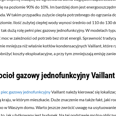
się na poziomie 90% do 10%. Im bardziej dom jest energooszczędny
ada. W takim przypadku zużycie ciepła potrzebnego do ogrzania d
iomie. Ilość zużytej ciepłej wody wynosi średnio od 110 do 130 d
 tak dużą rolę pełni piec gazowy jednofunkcyjny. W modelach typu
moc w zależności od potrzeb bez strat energii. Sprawność tradycy
ie mniejsza niż właśnie kotłów kondensacyjnych Vaillant, które r
bniżyć koszty eksploatacyjne, a przy tym zmniejszają emisję zanie
ocioł gazowy jednofunkcyjny Vaillan
c
piec gazowy jednofunkcyjny
Vaillant należy kierować się lokalizacj
 kraju, w którym mieszkacie. Duże znaczenie ma także fakt, jaki ro
o w Waszym domu. Warto jeszcze zwrócić uwagę na usytuowanie
 to, jak użytkowany jest budynek. Na tej podstawie można obliczy