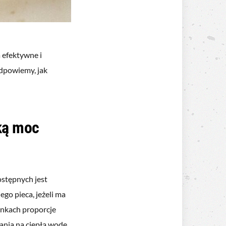
 efektywne i
odpowiemy, jak
aką moc
ostępnych jest
go pieca, jeżeli ma
ynkach proporcje
ania na ciepłą wodę