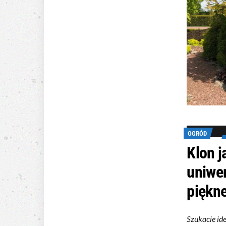
OGRÓD
Klon j
uniwer
piękn
Szukacie id