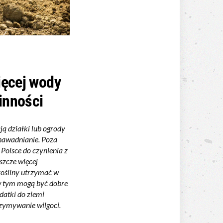
ięcej wody
linności
ją działki lub ogrody
 nawadnianie. Poza
Polsce do czynienia z
szcze więcej
rośliny utrzymać w
w tym mogą być dobre
odatki do ziemi
zymywanie wilgoci.