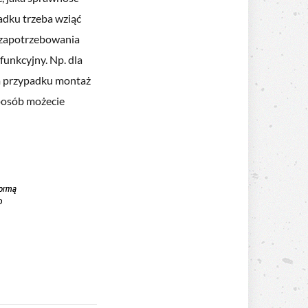
adku trzeba wziąć
 zapotrzebowania
funkcyjny. Np. dla
im przypadku montaż
sposób możecie