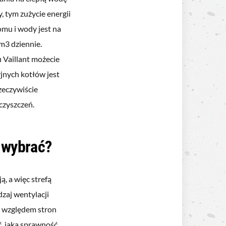
, tym zużycie energii
omu i wody jest na
m3 dziennie.
 Vaillant możecie
jnych kotłów jest
zeczywiście
czyszczeń.
t wybrać?
ą, a więc strefą
dzaj wentylacji
 względem stron
ć, jaka sprawność