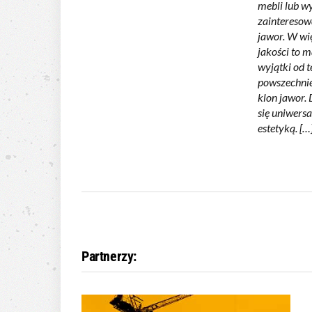
mebli lub w
zainteresow
jawor. W w
jakości to m
wyjątki od t
powszechnie
klon jawor.
się uniwers
estetyką. […
Partnerzy: