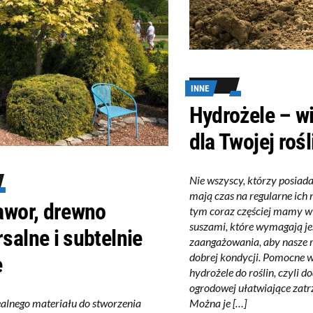
INNE
Hydrożele – w
dla Twojej roś
Nie wszyscy, którzy posiada
mają czas na regularne ich
awor, drewno
tym coraz częściej mamy w 
suszami, które wymagają je
salne i subtelnie
zaangażowania, aby nasze 
dobrej kondycji. Pomocne 
e
hydrożele do roślin, czyli d
ogrodowej ułatwiające zatr
Można je […]
ealnego materiału do stworzenia