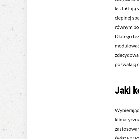
kształtują 
cieplnej sp
równym poz
Dlatego też
modulować 
zdecydowan
pozwalają o
Jaki k
Wybierają
klimatyczną
zastosowan
świata oraz