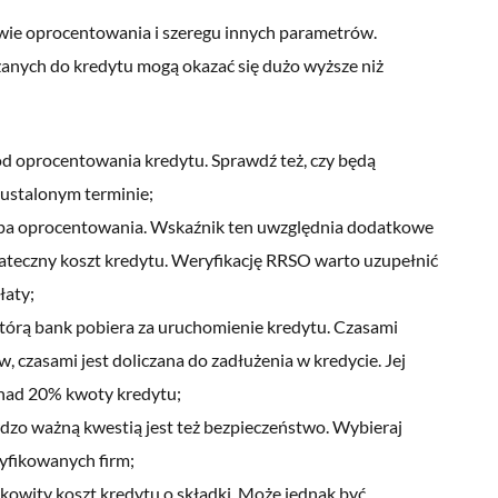
ie oprocentowania i szeregu innych parametrów.
zanych do kredytu mogą okazać się dużo wyższe niż
d oprocentowania kredytu. Sprawdź też, czy będą
w ustalonym terminie;
topa oprocentowania. Wskaźnik ten uwzględnia dodatkowe
tateczny koszt kredytu. Weryfikację RRSO warto uzupełnić
łaty;
którą bank pobiera za uruchomienie kredytu. Czasami
w, czasami jest doliczana do zadłużenia w kredycie. Jej
nad 20% kwoty kredytu;
dzo ważną kwestią jest też bezpieczeństwo. Wybieraj
ryfikowanych firm;
kowity koszt kredytu o składki. Może jednak być