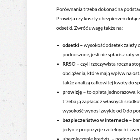
Porównania trzeba dokonać na podstaw
Prowizja czy koszty ubezpieczeń dołąc
odsetki. Zwróć uwagę także na:
odsetki
– wysokość odsetek zależy o
podnoszone, jeśli nie spłacisz raty 
RRSO
– czyli rzeczywista roczna s
obciążenia, które mają wpływ na os
także analizą całkowitej kwoty do sp
prowizję
– to opłata jednorazowa, 
trzeba ją zapłacić z własnych środkó
wysokość wynosi zwykle od 0 do po
bezpieczeństwo w internecie
– bar
jedynie propozycje rzetelnych i zwe
ubezpieczenie kredytu – podnosi cał