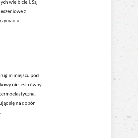
ch wielbicieli. Są
ieszeniowe z
trzymaniu
 drugim miejscu pod
kowy nie jest równy
 termoelastyczna,
jąc się na dobór
.