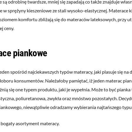
 są odrobinę twardsze, mniej się zapadają co także znajduje własny
e w sprężyny kieszeniowe ze stali wysoko-elastycznej. Materace k
oziomem komfortu zbliżają się do materaców lateksowych, przy u
j ceny.
ace piankowe
eden spośród najciekawszych typów materacy, jaki plasuje się na
oboru konsumentów. Należałoby pamiętać, iż jeden materac pian
nią się one typem produktu, jaki je wypełnia. Może to być pianka
tyczna, poliuretanowa, zwykła oraz mnóstwo pozostałych. Decydu
iankowego, niewątpliwie odradzamy wybierania najtańszego typu
 bogaty asortyment materacy.