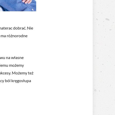
materac dobrać. Nie
z ma różnorodne
ywu na własne
 niemu możemy
sukcesy. Możemy też
ący ból kręgosłupa