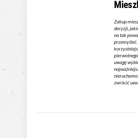
Miesz
Zakup miesz
decyzji, jak
na tak powa
przemyśleć.
korzystniej
pierwotnego
uwagę wybie
najważniejs
nieruchomo
zwrócić uwa