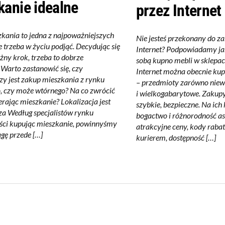
kanie idealne
przez Internet
kania to jedna z najpoważniejszych
Nie jesteś przekonany do z
ie trzeba w życiu podjąć. Decydując się
Internet? Podpowiadamy jaki
żny krok, trzeba to dobrze
sobą kupno mebli w sklepach
 Warto zastanowić się, czy
Internet można obecnie kup
szy jest zakup mieszkania z rynku
– przedmioty zarówno niewi
, czy może wtórnego? Na co zwrócić
i wielkogabarytowe. Zakupy
rając mieszkanie? Lokalizacja jest
szybkie, bezpieczne. Na ic
za Według specjalistów rynku
bogactwo i różnorodność a
ści kupując mieszkanie, powinnyśmy
atrakcyjne ceny, kody raba
gę przede […]
kurierem, dostępność […]