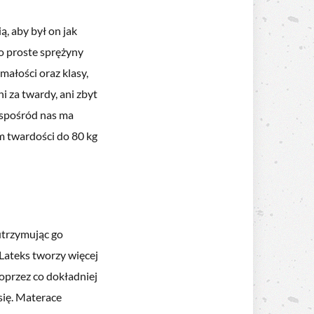
ą, aby był on jak
o proste sprężyny
ałości oraz klasy,
 za twardy, ani zbyt
y spośród nas ma
m twardości do 80 kg
utrzymując go
 Lateks tworzy więcej
oprzez co dokładniej
się. Materace