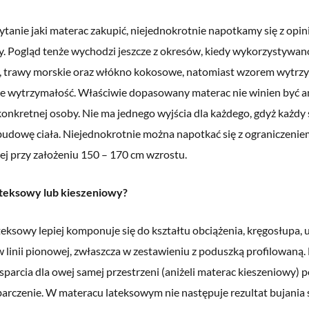
ytanie jaki materac zakupić, niejednokrotnie napotkamy się z opini
y. Pogląd tenże wychodzi jeszcze z okresów, kiedy wykorzystywan
 trawy morskie oraz włókno kokosowe, natomiast wzorem wytrzym
ie wytrzymałość. Właściwie dopasowany materac nie winien być ani
konkretnej osoby. Nie ma jednego wyjścia dla każdego, gdyż każd
udowę ciała. Niejednokrotnie można napotkać się z ograniczenie
ej przy założeniu 150 – 170 cm wzrostu.
teksowy lub kieszeniowy?
eksowy lepiej komponuje się do kształtu obciążenia, kręgosłupa, 
 linii pionowej, zwłaszcza w zestawieniu z poduszką profilowaną.
arcia dla owej samej przestrzeni (aniżeli materac kieszeniowy) p
arczenie. W materacu lateksowym nie następuje rezultat bujania 