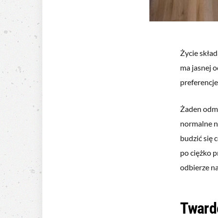
Życie skład
ma jasnej 
preferencje
Żaden odmi
normalne n
budzić się
po ciężko p
odbierze n
Tward