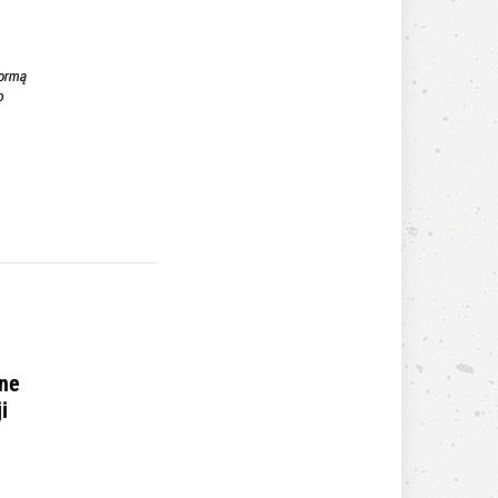
ane
i