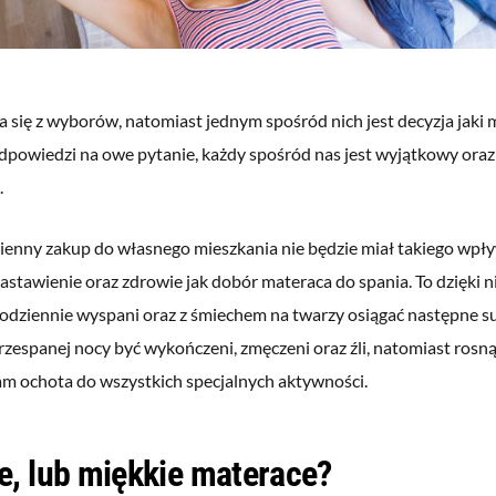
a się z wyborów, natomiast jednym spośród nich jest decyzja jaki 
odpowiedzi na owe pytanie, każdy spośród nas jest wyjątkowy ora
.
enny zakup do własnego mieszkania nie będzie miał takiego wpł
astawienie oraz zdrowie jak dobór materaca do spania. To dzięki
 codziennie wyspani oraz z śmiechem na twarzy osiągać następne 
rzespanej nocy być wykończeni, zmęczeni oraz źli, natomiast rosn
am ochota do wszystkich specjalnych aktywności.
e, lub miękkie materace?