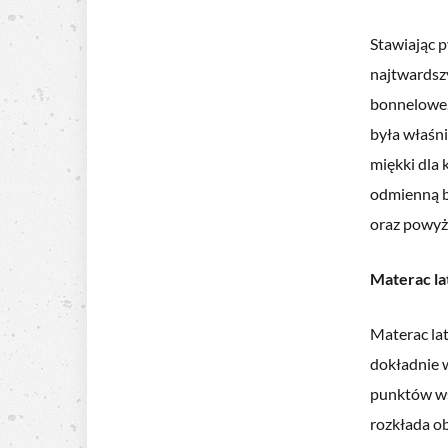
Stawiając p
najtwardsz
bonnelowe,
była właśn
miękki dla 
odmienną b
oraz powyż
Materac la
Materac lat
dokładnie w
punktów wsp
rozkłada ob