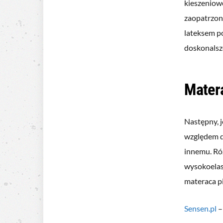
kieszeniowe
zaopatrzon
lateksem p
doskonalsze
Mater
Następny, j
względem d
innemu. Róż
wysokoelas
materaca p
Sensen.pl
–