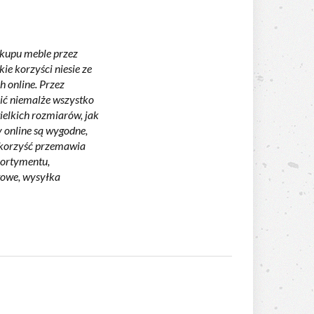
akupu meble przez
e korzyści niesie ze
 online. Przez
ić niemalże wszystko
elkich rozmiarów, jak
 online są wygodne,
h korzyść przemawia
sortymentu,
towe, wysyłka