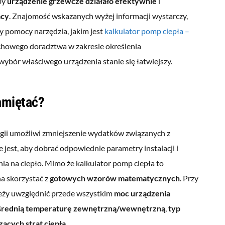
eby
urządzenie grzewcze działało efektywnie
i
acy
. Znajomość wskazanych wyżej informacji wystarczy,
y pomocy narzędzia, jakim jest
kalkulator pomp ciepła –
achowego doradztwa w zakresie określenia
wybór właściwego urządzenia stanie się łatwiejszy.
amiętać?
rgii umożliwi zmniejszenie wydatków związanych z
 jest, aby dobrać odpowiednie parametry instalacji i
ia na ciepło. Mimo że kalkulator pomp ciepła to
na skorzystać z
gotowych wzorów matematycznych
. Przy
eży uwzględnić przede wszystkim
moc urządzenia
średnią temperaturę zewnętrzną/wewnętrzną
,
typ
zących strat ciepła
.