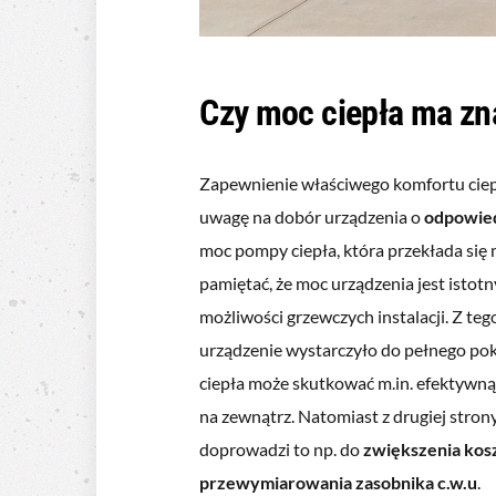
Czy moc ciepła ma zn
Zapewnienie właściwego komfortu ciepl
uwagę na dobór urządzenia o
odpowied
moc pompy ciepła, która przekłada się 
pamiętać, że moc urządzenia jest isto
możliwości grzewczych instalacji. Z te
urządzenie wystarczyło do pełnego po
ciepła może skutkować m.in. efektywną
na zewnątrz. Natomiast z drugiej strony
doprowadzi to np. do
zwiększenia kos
przewymiarowania zasobnika c.w.u
.