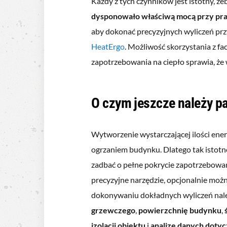
Każdy z tych czynników jest istotny, ż
dysponowało właściwą mocą przy pr
aby dokonać precyzyjnych wyliczeń prz
HeatErgo
. Możliwość skorzystania z f
zapotrzebowania na ciepło sprawia, że 
O czym jeszcze należy p
Wytworzenie wystarczającej ilości ene
ogrzaniem budynku. Dlatego tak istotne
zadbać o pełne pokrycie zapotrzebowan
precyzyjne narzędzie, opcjonalnie moż
dokonywaniu dokładnych wyliczeń nal
grzewczego
,
powierzchnię budynku
,
izolacji obiektu
i
analizę danych dotyc