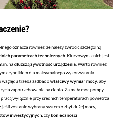
aczenie?
nego oznacza również, że należy zwrócić szczególną
nich parametrach technicznych
. Kluczowym z nich jest
m.in. na
dłuższą żywotność urządzenia.
Warto również
tnym czynnikiem dla maksymalnego wykorzystania
go względu trzeba zadbać o
właściwy wymiar mocy
, aby
krycia zapotrzebowania na ciepło. Za mała moc pompy
 pracą wyłącznie przy średnich temperaturach powietrza
, jeśli zostanie wybrany system o zbyt dużej mocy,
ztów inwestycyjnych
, czy
konieczności