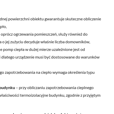
nej powierzchni obiektu gwarantuje skuteczne obliczenie
pło,
 oprócz ogrzewania pomieszczeń, służy również do
a o jej zużyciu decyduje właśnie liczba domowników,
ie pomp ciepła w dużej mierze uzależnione jest od
i dlatego urządzenie musi być dostosowane do warunków
ego zapotrzebowania na ciepło wymaga określenia typu
 budynku
– przy obliczaniu zapotrzebowania cieplnego
właściwości termoizolacyjne budynku, zgodnie z przyjętym