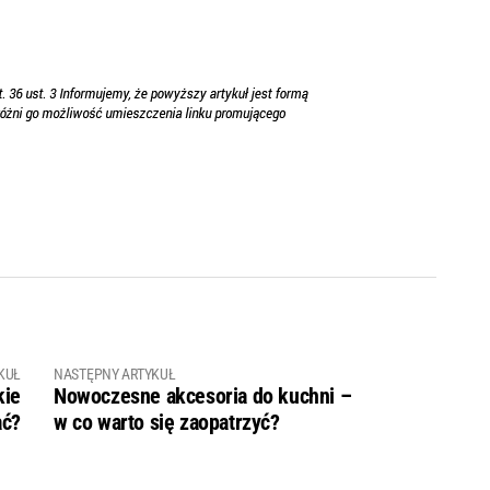
KUŁ
NASTĘPNY ARTYKUŁ
kie
Nowoczesne akcesoria do kuchni –
ać?
w co warto się zaopatrzyć?