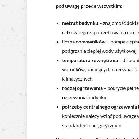
pod uwagę przede wszystkim
:
metraż budynku
– znajomość dokład
całkowitego zapotrzebowania na cie
liczba domowników
– pompa ciepła
podgrzania ciepłej wody użytkowej, 
temperatura zewnętrzna
– działan
warunków, panujących na zewnątrz 
klimatycznych,
rodzaj ogrzewania
– pokrycie pełn
ogrzewania budynku,
potrzeby centralnego ogrzewania
koniecznie należy wziąć pod uwagę 
standardem energetycznym.