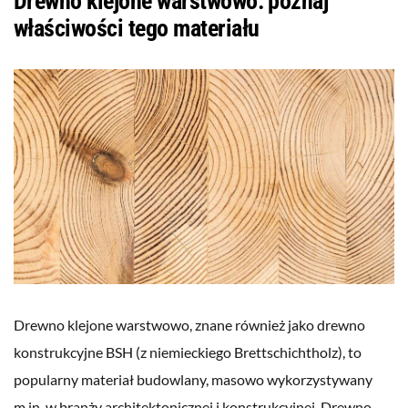
Drewno klejone warstwowo: poznaj
właściwości tego materiału
Drewno klejone warstwowo, znane również jako drewno
konstrukcyjne BSH (z niemieckiego Brettschichtholz), to
popularny materiał budowlany, masowo wykorzystywany
m.in. w branży architektonicznej i konstrukcyjnej. Drewno