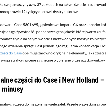
a swoje maszyny aż w 37 zakładach na całym świecie i rozprowad
mocą prawie 12 tysięcy dilerów i dystrybutorów.
dowarki Case 580 i 695, gąsienicowe koparki CX oraz koparko k
uje długa żywotność i ponadprzeciętna jakość, której warto zauf
tomiast słynie na całym świecie z niezawodnych maszyn rolniczy
ego działania sprzętu jest jednak jego regularna konserwacja. D
części do Case
obejmują zarówno oryginalne elementy, jak i części 
 swoją atrakcyjną cenę są chętnie wybierane przez użytkowników 
alne części do Case i New Holland –
i minusy
inalnych części do maszyn ma wiele zalet. Przede wszystkim są o