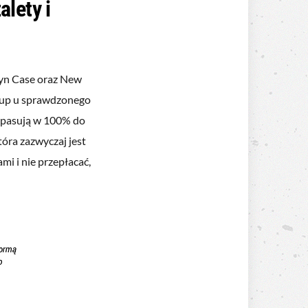
lety i
szyn Case oraz New
akup u sprawdzonego
z pasują w 100% do
tóra zazwyczaj jest
mi i nie przepłacać,