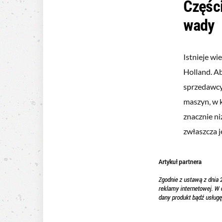
Części
wady
Istnieje wi
Holland. A
sprzedawcy
maszyn, w k
znacznie ni
zwłaszcza j