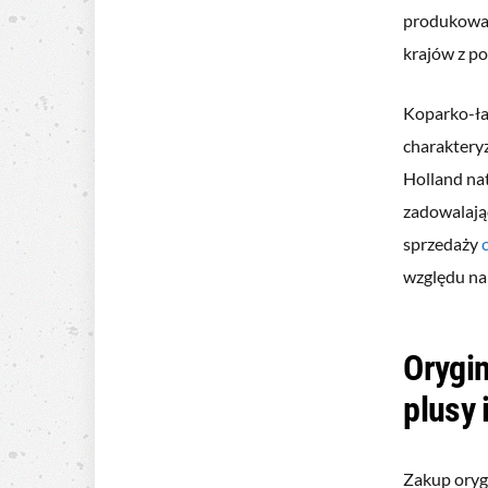
produkował
krajów z po
Koparko-ła
charakteryz
Holland na
zadowalając
sprzedaży
względu na
Orygin
plusy 
Zakup oryg