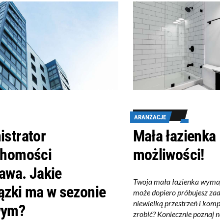
ARANŻACJE
istrator
Mała łazienka 
chomości
możliwości!
awa. Jakie
Twoja mała łazienka wyma
ązki ma w sezonie
może dopiero próbujesz za
niewielką przestrzeń i kompl
wym?
zrobić? Koniecznie poznaj 