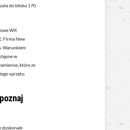
zała do blisko 170
ołowe WX
ać. Firma New
ch. Warunkiem
ostępne w
zamienne, które ze
tego sprzętu.
 poznaj
ne doskonale