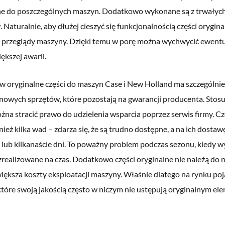
 do poszczególnych maszyn. Dodatkowo wykonane są z trwałych 
 Naturalnie, aby dłużej cieszyć się funkcjonalnością części orygin
e przeglądy maszyny. Dzięki temu w porę można wychwycić ewentu
ększej awarii.
w oryginalne części do maszyn Case i New Holland ma szczególnie
nowych sprzętów, które pozostają na gwarancji producenta. Stosu
żna stracić prawo do udzielenia wsparcia poprzez serwis firmy. Cz
ież kilka wad – zdarza się, że są trudno dostępne, a na ich dostaw
a lub kilkanaście dni. To poważny problem podczas sezonu, kiedy
realizowane na czas. Dodatkowo części oryginalne nie należą do n
iększa koszty eksploatacji maszyny. Właśnie dlatego na rynku poja
które swoją jakością często w niczym nie ustępują oryginalnym e