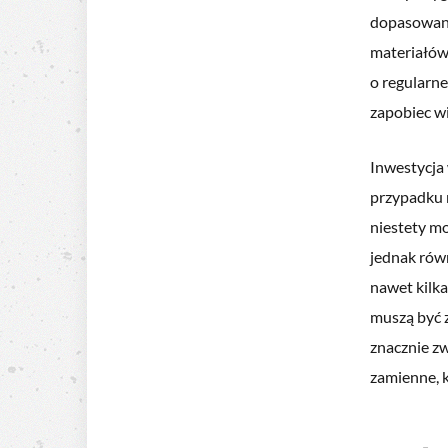
dopasowane
materiałów.
o regularn
zapobiec wi
Inwestycja 
przypadku 
niestety mo
jednak równ
nawet kilk
muszą być z
znacznie zw
zamienne, 