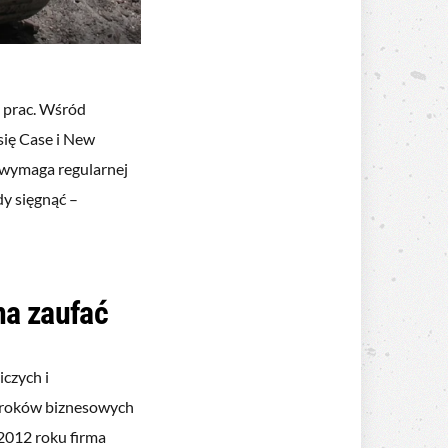
 prac. Wśród
się Case i New
 wymaga regularnej
dy sięgnąć –
na zaufać
czych i
 kroków biznesowych
 2012 roku firma