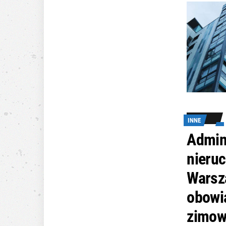
INNE
Admin
nieru
Warsz
obowi
zimo