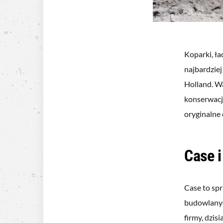
Koparki, ł
najbardziej
Holland. W
konserwacji
oryginalne
Case i
Case to sp
budowlanyc
firmy, dzis