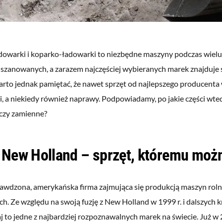
adowarki i koparko-ładowarki to niezbędne maszyny podczas wielu
 szanowanych, a zarazem najczęściej wybieranych marek znajduje 
arto jednak pamiętać, że nawet sprzęt od najlepszego producenta
, a niekiedy również naprawy. Podpowiadamy, po jakie części wte
 czy zamienne?
 New Holland – sprzęt, któremu moż
rawdzona, amerykańska firma zajmująca się produkcją maszyn rolni
h. Ze względu na swoją fuzję z New Holland w 1999 r. i dalszych
iaj to jedne z najbardziej rozpoznawalnych marek na świecie. Już w