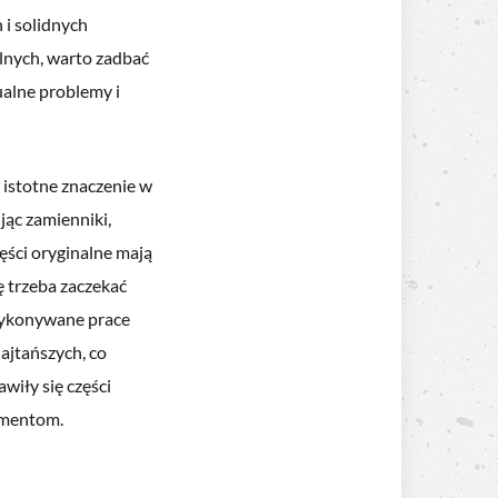
i solidnych
alnych, warto zadbać
alne problemy i
 istotne znaczenie w
jąc zamienniki,
ęści oryginalne mają
ę trzeba zaczekać
 wykonywane prace
ajtańszych, co
wiły się części
lementom.