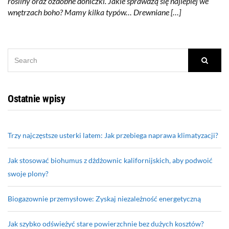
rośliny oraz ozdobne doniczki. Jakie sprawdzą się najlepiej we
wnętrzach boho? Mamy kilka typów… Drewniane […]
SEARCH
Searc
FOR:
Ostatnie wpisy
Trzy najczęstsze usterki latem: Jak przebiega naprawa klimatyzacji?
Jak stosować biohumus z dżdżownic kalifornijskich, aby podwoić
swoje plony?
Biogazownie przemysłowe: Zyskaj niezależność energetyczną
Jak szybko odświeżyć stare powierzchnie bez dużych kosztów?