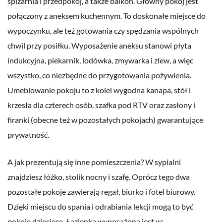
spiżarnia i przedpokój, a także balkon. Główny pokój jest
połączony z aneksem kuchennym. To doskonałe miejsce do
wypoczynku, ale też gotowania czy spędzania wspólnych
chwil przy posiłku. Wyposażenie aneksu stanowi płyta
indukcyjna, piekarnik, lodówka, zmywarka i zlew, a więc
wszystko, co niezbędne do przygotowania pożywienia.
Umeblowanie pokoju to z kolei wygodna kanapa, stół i
krzesła dla czterech osób, szafka pod RTV oraz zasłony i
firanki (obecne też w pozostałych pokojach) gwarantujące
prywatność.
A jak prezentują się inne pomieszczenia? W sypialni
znajdziesz łóżko, stolik nocny i szafę. Oprócz tego dwa
pozostałe pokoje zawierają regał, biurko i fotel biurowy.
Dzięki miejscu do spania i odrabiania lekcji mogą to być
pokoje dziecięce. Łazienka wyposażona jest w: