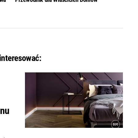
ainteresować:
onu