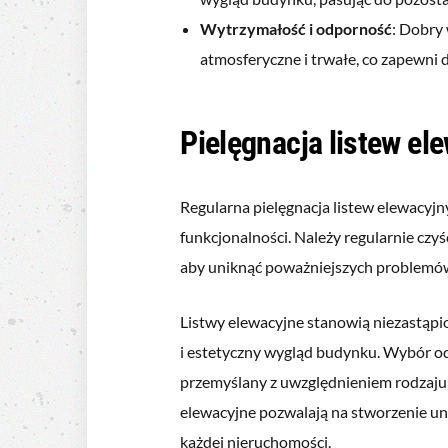
Wytrzymałość i odporność
: Dobry
atmosferyczne i trwałe, co zapewni d
Pielęgnacja listew el
Regularna pielęgnacja listew elewacyjn
funkcjonalności. Należy regularnie czyś
aby uniknąć poważniejszych problemó
Listwy elewacyjne stanowią niezastąpio
i estetyczny wygląd budynku. Wybór o
przemyślany z uwzględnieniem rodzaju b
elewacyjne pozwalają na stworzenie uni
każdej nieruchomości.