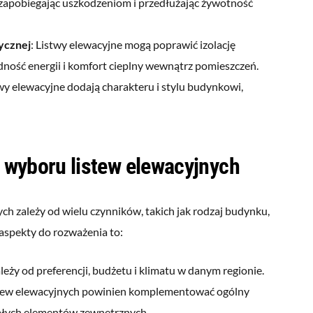
 zapobiegając uszkodzeniom i przedłużając żywotność
tycznej
: Listwy elewacyjne mogą poprawić izolację
dność energii i komfort cieplny wewnątrz pomieszczeń.
twy elewacyjne dodają charakteru i stylu budynkowi,
wyboru listew elewacyjnych
h zależy od wielu czynników, takich jak rodzaj budynku,
 aspekty do rozważenia to:
leży od preferencji, budżetu i klimatu w danym regionie.
listew elewacyjnych powinien komplementować ogólny
ałych elementów zewnętrznych.