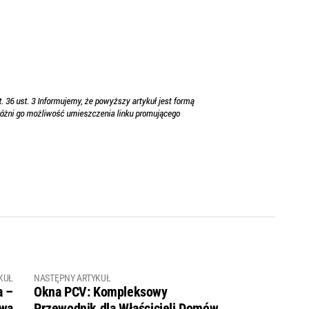
KUŁ
NASTĘPNY ARTYKUŁ
a –
Okna PCV: Kompleksowy
owa
Przewodnik dla Właścicieli Domów