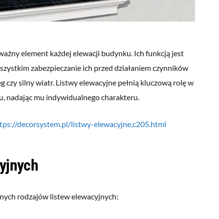
ażny element każdej elewacji budynku. Ich funkcją jest
 wszystkim zabezpieczanie ich przed działaniem czynników
eg czy silny wiatr. Listwy elewacyjne pełnią kluczową rolę w
ku, nadając mu indywidualnego charakteru.
tps://decorsystem.pl/listwy-elewacyjne,c205.html
cyjnych
rnych rodzajów listew elewacyjnych: