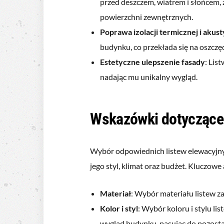
przed deszczem, wiatrem i słońcem,
powierzchni zewnętrznych.
Poprawa izolacji termicznej i akus
budynku, co przekłada się na oszczę
Estetyczne ulepszenie fasady
: Lis
nadając mu unikalny wygląd.
Wskazówki dotyczące 
Wybór odpowiednich listew elewacyjnyc
jego styl, klimat oraz budżet. Kluczowe
Materiał
: Wybór materiału listew za
Kolor i styl
: Wybór koloru i stylu 
wygląd budynku, pasując do pozost