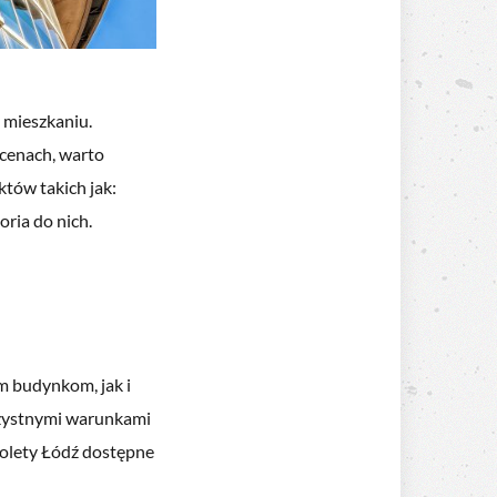
 mieszkaniu.
 cenach, warto
któw takich jak:
oria do nich.
m budynkom, jak i
orzystnymi warunkami
olety Łódź dostępne