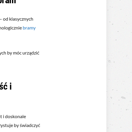
– od klasycznych
nologicznie
bramy
ych by móc urządzić
ść i
t i doskonale
ystuje by świadczyć