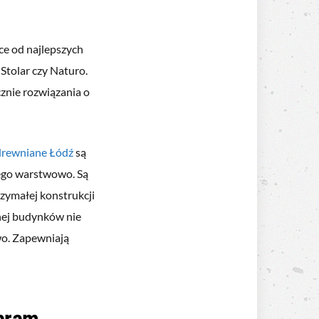
ce od najlepszych
 Stolar czy Naturo.
znie rozwiązania o
drewniane Łódź
są
ego warstwowo. Są
zymałej konstrukcji
nej budynków nie
wo. Zapewniają
 bram