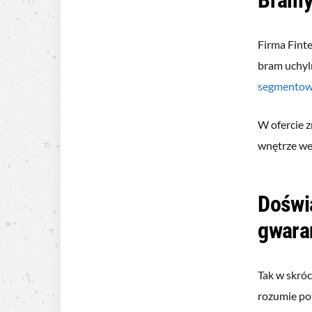
Firma Fint
bram uchyl
segmento
W ofercie 
wnętrze we
Doświa
gwaran
Tak w skróc
rozumie po