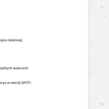
ęce okiennej.
zwykłych walorach
oraz w wersji ANTI-