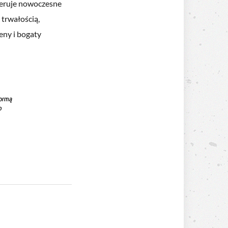
feruje nowoczesne
 trwałością,
eny i bogaty