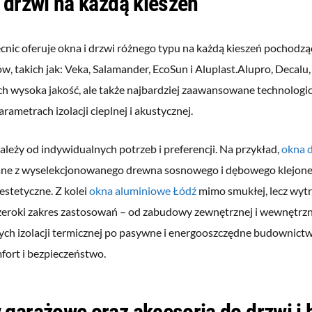
 drzwi na każdą kieszeń
cnic oferuje okna i drzwi różnego typu na każdą kieszeń pochodzą
, takich jak: Veka, Salamander, EcoSun i Aluplast.Alupro, Decalu,
ch wysoka jakość, ale także najbardziej zaawansowane technologic
rametrach izolacji cieplnej i akustycznej.
ależy od indywidualnych potrzeb i preferencji. Na przykład,
okna 
e z wyselekcjonowanego drewna sosnowego i dębowego klejon
 estetyczne. Z kolei
okna aluminiowe Łódź
mimo smukłej, lecz wytr
zeroki zakres zastosowań – od zabudowy zewnętrznej i wewnętrz
ch izolacji termicznej po pasywne i energooszczędne budownict
fort i bezpieczeństwo.
garażowe oraz akcesoria do drzwi i