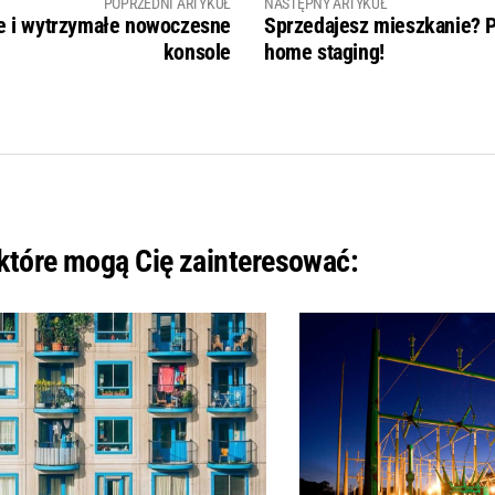
POPRZEDNI ARTYKUŁ
NASTĘPNY ARTYKUŁ
 i wytrzymałe nowoczesne
Sprzedajesz mieszkanie? 
konsole
home staging!
 które mogą Cię zainteresować: