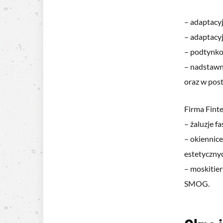
– adaptacy
– adaptacy
– podtynk
– nadstawn
oraz w pos
Firma Fint
– żaluzje f
– okiennice
estetyczny
– moskitie
SMOG.