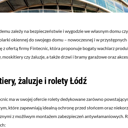
demu zależy na bezpieczeństwie i wygodzie we własnym domu czy
tolarki okiennej do swojego domu – nowoczesnej i w przystępnych
ę z ofertą firmy Fintecnic, która proponuje bogaty wachlarz produ
y, moskitiery czy żaluzje, a także drzwi i bramy garażowe oraz akces
iery, żaluzje i rolety Łódź
ecnic ma w swojej ofercie rolety dedykowane zarówno powstający
jącym, które zapewniają idealną ochronę przed słońcem oraz niek
znymi z możliwym montażem zabezpieczeń antywłamaniowych. R
ch: