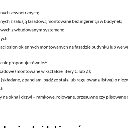
jnych zewnętrznych;
jnych z żaluzją fasadową montowane bez ingerencji w budynek;
owych z wbudowanym systemem;
ych;
taci osłon okiennych montowanych na fasadzie budynku lub we wn
ecnic proponuje również:
asadowe (montowane w kształcie litery C lub Z);
 (składane, z panelami bądź ze stałą lub regulowaną listwą) o nie
ch;
ry na okna i drzwi – ramkowe, rolowane, przesuwne czy plisowane 