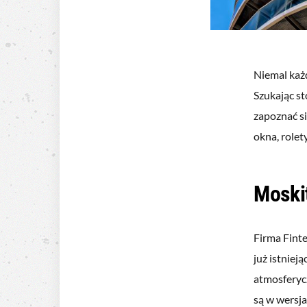
Niemal każ
Szukając s
zapoznać si
okna, rolet
Moskit
Firma Fint
już istnie
atmosferyc
są w wersja