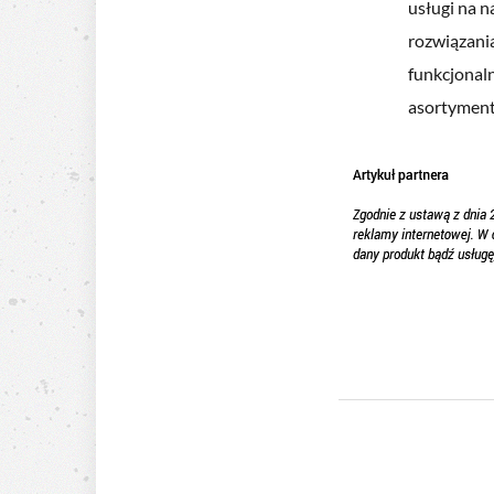
usługi na 
rozwiązania
funkcjonaln
asortyment