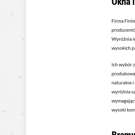
Okna i
Firma Finte
producentów
Wyróżnia i
wysokich pa
Ich wybór z
produkowan
naturalne i
wyróżnia s
wymagający
wysoki kom
Bramy 