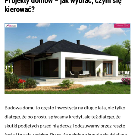
Projekty domów – jak wybrać, czym się
kierować?
Budowa domu to często inwestycja na długie lata, nie tylko
dlatego, że po prostu spłacamy kredyt, ale też dlatego, że
skutki podjętych przed nią decyzji odczuwamy przez resztę
życia i to całą rodziną. Bywa, że najpierw kupuje się działkę z