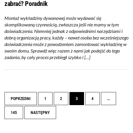
zabrać? Poradnik
Montaż wykładziny dywanowej może wydawać się
skomplikowaną czynnością, zwłaszcza jeśli nie mamy w tym
doświadczenia. Niemniej jednak z odpowiednimi narzędziami i
dobrą organizacją pracy, każdy – nawet osoba bez wcześniejszego
doświadczenia może z powodzeniem zamontować wykładzinę w
swoim domu. Sprawdź więc razem z nami jak podejść do tego
zadania, by cały proces przebiegł szybko i […]
Nawigacja
POPRZEDNI
1
2
3
4
…
145
NASTĘPNY