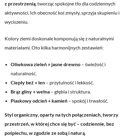
z przestrzenią
, tworząc spokojne tło dla codziennych
aktywności. Ich obecność koi zmysły, sprzyja skupieniu i
wyciszeniu.
Kolory ziemi doskonale komponują się z naturalnymi
materiałami. Oto kilka harmonijnych zestawień:
Oliwkowa zieleń + jasne drewno
– świeżość i
naturalność.
Ciepły beż + len
– przytulność i lekkość.
Brąz gliny + wełna
– głębia i struktura.
Piaskowy odcień + kamień
– spokój i trwałość.
Styl organiczny, oparty na tych połączeniach, tworzy
przestrzeń, w której chce się być – codziennie, bez
pośpiechu, w zgodzie ze sobą i naturą
.