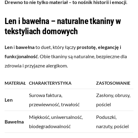
Drewno to nie tylko materiał – to nośnik historii i emocji
.
Len i bawełna – naturalne tkaniny w
tekstyliach domowych
Len
i
bawełna
to duet, który łączy
prostotę, elegancję i
funkcjonalność
. Obie tkaniny są naturalne, bezpieczne dla
zdrowia i przyjazne alergikom.
MATERIAŁ
CHARAKTERYSTYKA
ZASTOSOWANIE
Surowa faktura,
Zasłony, obrusy,
Len
przewiewność, trwałość
pościel
Miękkość, uniwersalność,
Poduszki,
Bawełna
biodegradowalność
narzuty, pościel