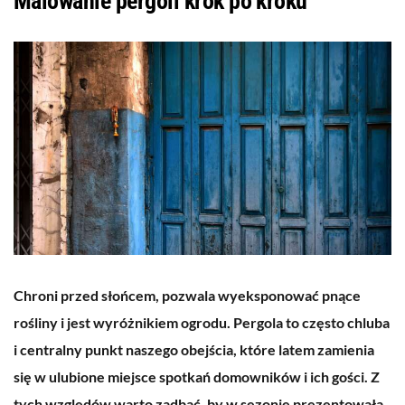
Malowanie pergoli krok po kroku
Chroni przed słońcem, pozwala wyeksponować pnące
rośliny i jest wyróżnikiem ogrodu. Pergola to często chluba
i centralny punkt naszego obejścia, które latem zamienia
się w ulubione miejsce spotkań domowników i ich gości. Z
tych względów warto zadbać, by w sezonie prezentowała