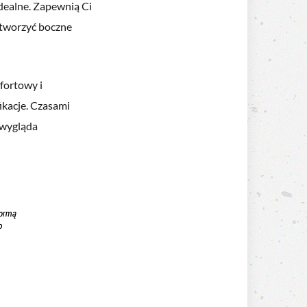
idealne. Zapewnią Ci
stworzyć boczne
fortowy i
ikacje. Czasami
i wygląda