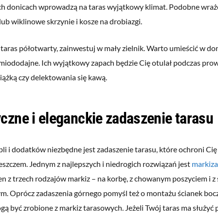
ch donicach wprowadzą na taras wyjątkowy klimat. Podobne wraż
ub wiklinowe skrzynie i kosze na drobiazgi.
 taras półotwarty, zainwestuj w mały zielnik. Warto umieścić w don
 miododajne. Ich wyjątkowy zapach będzie Cię otulał podczas pr
siążką czy delektowania się kawą.
czne i eleganckie zadaszenie tarasu
i i dodatków niezbędne jest zadaszenie tarasu, które ochroni Cię
szczem. Jednym z najlepszych i niedrogich rozwiązań jest
markiza
n z trzech rodzajów markiz – na korbę, z chowanym poszyciem i z 
ym. Oprócz zadaszenia górnego pomyśl też o montażu ścianek boc
ą być zrobione z markiz tarasowych. Jeżeli Twój taras ma służyć