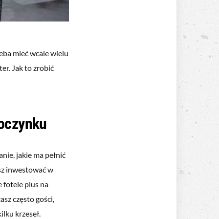
zeba mieć wcale wielu
r. Jak to zrobić
poczynku
nie, jakie ma pełnić
sisz inwestować w
fotele plus na
sz często gości,
ilku krzeseł.