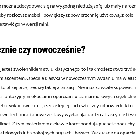
można zdecydować się na wygodną niedużą sofę lub mały naroż
eby rozłożysz mebel i powiększysz powierzchnię użytkową, z kolei 
stawić go w wersji mini.
cznie czy nowocześnie?
 jesteś zwolennikiem stylu klasycznego, to i tak możesz stworzy
ym akcentem. Obecnie klasyka w nowoczesnym wydaniu ma wielu
to bliżej przyjrzeć się takiej aranżacji. Nie musisz wcale kupować 
z fantazyjnymi okuciami i oparciami oraz marmurowych ciężkich w
eble wiklinowe lub – jeszcze lepiej – ich sztuczny odpowiednik tec
we technorattanowe zestawy wyglądają bardzo atrakcyjnie i tw
klimat. Z tym materiałem ciekawie korespondują puchate poduch
astelowych lub spokojnych brązach i beżach. Zarzucane na oparcia