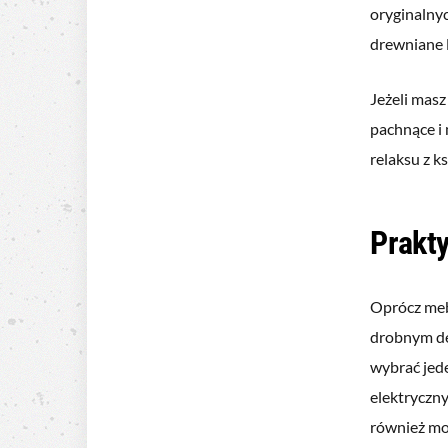
oryginalny
drewniane l
Jeżeli masz
pachnące i
relaksu z k
Prakty
Oprócz mebl
drobnym de
wybrać jede
elektryczn
również mog