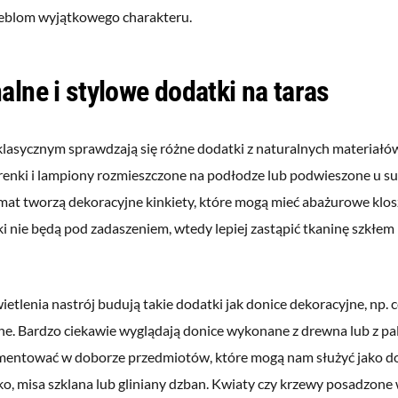
blom wyjątkowego charakteru.
alne i stylowe dodatki na taras
 klasycznym sprawdzają się różne dodatki z naturalnych materiałó
renki i lampiony rozmieszczone na podłodze lub podwieszone u su
mat tworzą dekoracyjne kinkiety, które mogą mieć abażurowe klos
ki nie będą pod zadaszeniem, wtedy lepiej zastąpić tkaninę szkłe
etlenia nastrój budują takie dodatki jak donice dekoracyjne, np. c
ne. Bardzo ciekawie wyglądają donice wykonane z drewna lub z pa
entować w doborze przedmiotów, które mogą nam służyć jako do
o, misa szklana lub gliniany dzban. Kwiaty czy krzewy posadzone 