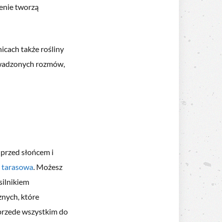
enie tworzą
icach także rośliny
owadzonych rozmów,
 przed słońcem i
 tarasowa
. Możesz
silnikiem
znych, które
 przede wszystkim do