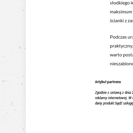
słodkiego l
maksimum p
ścianki z za
Podczas ur
praktyczny.
warto posta
nieszablon