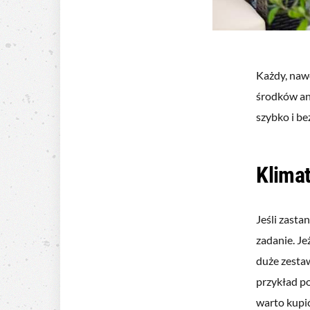
Każdy, nawe
środków an
szybko i b
Klimat
Jeśli zasta
zadanie. Je
duże zesta
przykład p
warto kupić