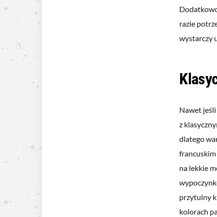
Dodatkowo 
razie potrz
wystarczy u
Klasy
Nawet jeśli
z klasyczn
dlatego war
francuskim 
na lekkie m
wypoczynko
przytulny 
kolorach p