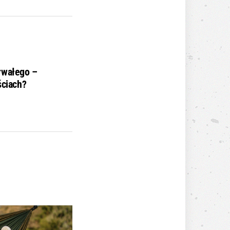
rwałego –
ściach?