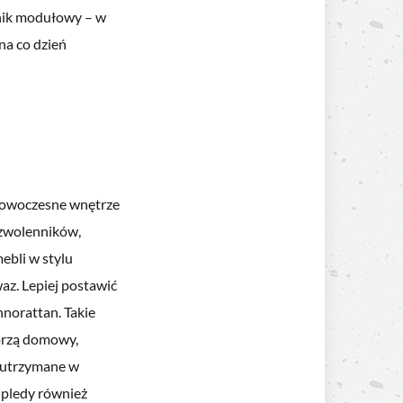
nik modułowy – w
na co dzień
ć nowoczesne wnętrze
 zwolenników,
mebli w stylu
az. Lepiej postawić
hnorattan. Takie
orzą domowy,
y utrzymane w
 pledy również