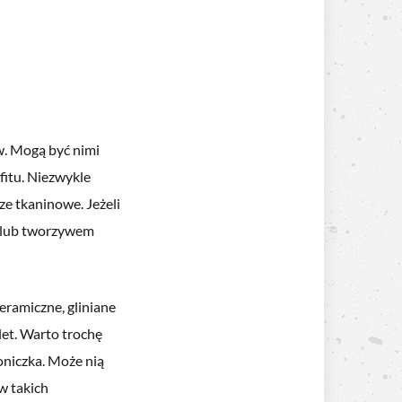
w. Mogą być nimi
fitu. Niezwykle
ze tkaninowe. Jeżeli
m lub tworzywem
eramiczne, gliniane
let. Warto trochę
niczka. Może nią
w takich