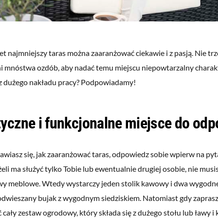
t najmniejszy taras można zaaranżować ciekawie i z pasją. Nie tr
i mnóstwa ozdób, aby nadać temu miejscu niepowtarzalny charakte
ez dużego nakładu pracy? Podpowiadamy!
yczne i funkcjonalne miejsce do od
nawiasz się, jak zaaranżować taras, odpowiedz sobie wpierw na pyta
żeli ma służyć tylko Tobie lub ewentualnie drugiej osobie, nie mu
wy meblowe. Wtedy wystarczy jeden stolik kawowy i dwa wygodne 
odwieszany bujak z wygodnym siedziskiem. Natomiast gdy zaprasza
 cały zestaw ogrodowy, który składa się z dużego stołu lub ławy i k