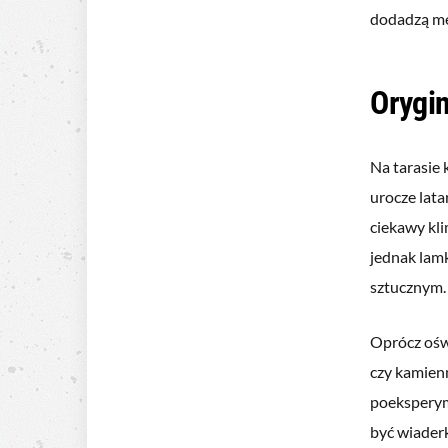
dodadzą me
Orygin
Na tarasie
urocze lata
ciekawy kli
jednak lam
sztucznym.
Oprócz oświ
czy kamien
poeksperym
być wiaderk