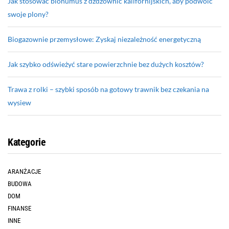
Jak stosować biohumus z dżdżownic kalifornijskich, aby podwoić
swoje plony?
Biogazownie przemysłowe: Zyskaj niezależność energetyczną
Jak szybko odświeżyć stare powierzchnie bez dużych kosztów?
Trawa z rolki – szybki sposób na gotowy trawnik bez czekania na
wysiew
Kategorie
ARANŻACJE
BUDOWA
DOM
FINANSE
INNE