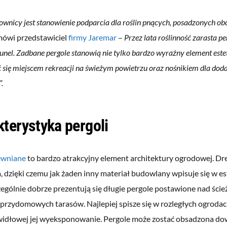
ownicy jest stanowienie podparcia dla roślin pnących, posadzonych obo
ówi przedstawiciel
firmy Jaremar
–
Przez lata roślinność zarasta pe
tunel. Zadbane pergole stanowią nie tylko bardzo wyraźny element este
ć się miejscem rekreacji na świeżym powietrzu oraz nośnikiem dla dod
.
terystyka pergoli
ewniane
to bardzo atrakcyjny element architektury ogrodowej. D
 dzięki czemu jak żaden inny materiał budowlany wpisuje się w es
czególnie dobrze prezentują się długie pergole postawione nad ści
 przydomowych tarasów. Najlepiej spisze się w rozległych ogroda
widłowej jej wyeksponowanie. Pergole może zostać obsadzona do