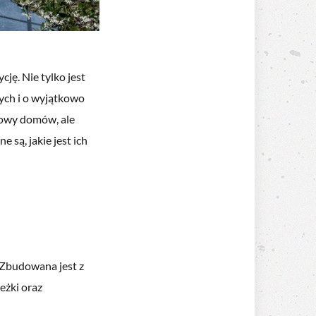
ę. Nie tylko jest
nych i o wyjątkowo
dowy domów, ale
 są, jakie jest ich
. Zbudowana jest z
eżki oraz