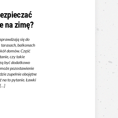
bezpieczać
e na zimę?
sprawdzają się do
 tarasach, balkonach
okół domów. Część
anie, czy takie
zą być dodatkowo
 może pozostawienie
dzie zupełnie obojętne
ź na to pytanie. Ławki
[…]