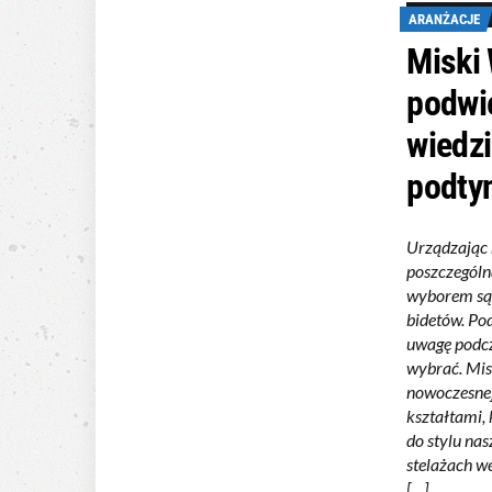
ARANŻACJE
Miski 
podwi
wiedzi
podty
Urządzając 
poszczególn
wyborem są 
bidetów. Po
uwagę podcz
wybrać. Mis
nowoczesnej
kształtami
do stylu na
stelażach we
[…]