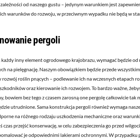
 zależności od naszego gustu – jedynym warunkiem jest zapewnien
ch warunków do rozwoju, w przeciwnym wypadku nie będą w stani
nowanie pergoli
k każdy inny element ogrodowego krajobrazu, wymagać będzie od n
ch na pielęgnację. Naszym obowiązkiem będzie przede wszystkim
 rozwój roślin pnących – podlewanie ich na wczesnych etapach r
 szkodników oraz kierowanie ich rozwojem. To bardzo ważne, żeby
ny, bowiem bez tego z czasem zarosną one pergolę całkowicie tak m
będzie utrudnione. Sama konstrukcja pergoli również wymaga nasz
odporne na różnego rodzaju uszkodzenia mechaniczne oraz warunk
iś czas przejść konserwację, w celu zabezpieczenia go przed wilgoc
pomalować je odpowiednimi lakierami ochronnymi. W przypadku pe