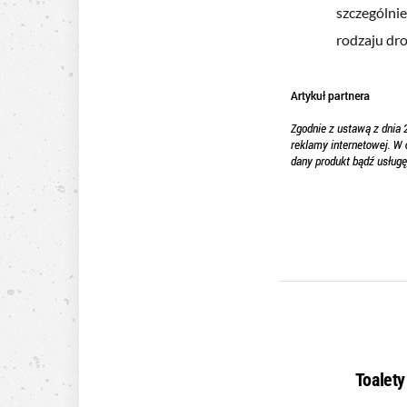
szczególni
rodzaju dr
Toalet