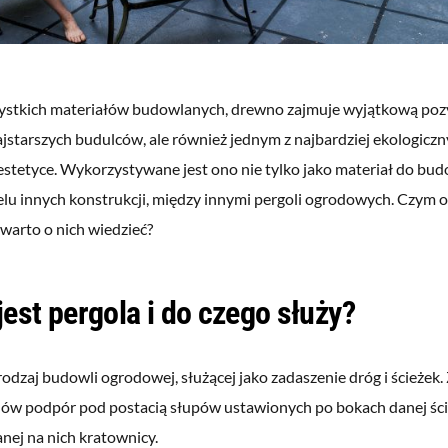
stkich materiałów budowlanych, drewno zajmuje wyjątkową pozycj
jstarszych budulców, ale również jednym z najbardziej ekologicz
estetyce. Wykorzystywane jest ono nie tylko jako materiał do bu
lu innych konstrukcji, między innymi pergoli ogrodowych. Czym one
 warto o nich wiedzieć?
est pergola i do czego służy?
rodzaj budowli ogrodowej, służącej jako zadaszenie dróg i ścieżek
ów podpór pod postacią słupów ustawionych po bokach danej ści
ej na nich kratownicy.