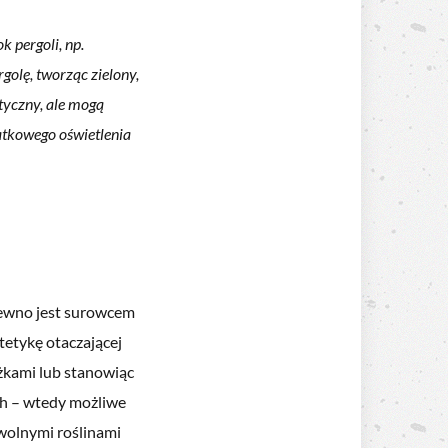
k pergoli, np.
rgolę, tworząc zielony,
tyczny, ale mogą
atkowego oświetlenia
rewno jest surowcem
tetykę otaczającej
eżkami lub stanowiąc
ch – wtedy możliwe
wolnymi roślinami