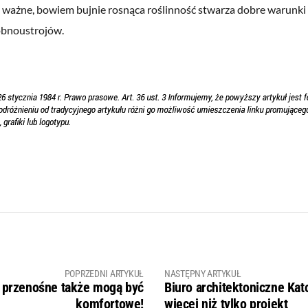
e ważne, bowiem bujnie rosnąca roślinność stwarza dobre warunki
obnoustrojów.
POPRZEDNI ARTYKUŁ
NASTĘPNY ARTYKUŁ
y przenośne także mogą być
Biuro architektoniczne Kat
komfortowe!
więcej niż tylko projekt