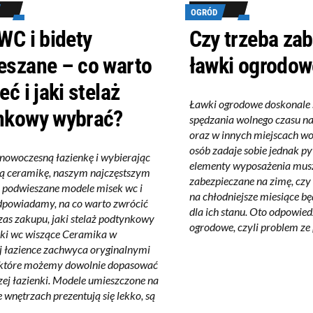
OGRÓD
WC i bidety
Czy trzeba za
eszane – co warto
ławki ogrodow
eć i jaki stelaż
Ławki ogrodowe doskonale 
nkowy wybrać?
spędzania wolnego czasu na
oraz w innych miejscach w
osób zadaje sobie jednak pyt
nowoczesną łazienkę i wybierając
elementy wyposażenia mus
ą ceramikę, naszym najczęstszym
zabezpieczane na zimę, czy
podwieszane modele misek wc i
na chłodniejsze miesiące bę
dpowiadamy, na co warto zwrócić
dla ich stanu. Oto odpowied
as zakupu, jaki stelaż podtynkowy
ogrodowe, czyli problem ze 
ki wc wiszące Ceramika w
 łazience zachwyca oryginalnymi
, które możemy dowolnie dopasować
szej łazienki. Modele umieszczone na
 wnętrzach prezentują się lekko, są