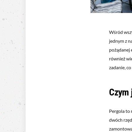
Wśród wszy
jednym z na
pożądanej 
również wie
zadanie, co
Czym j
Pergola to 
dwóch rzęd
zamontowan