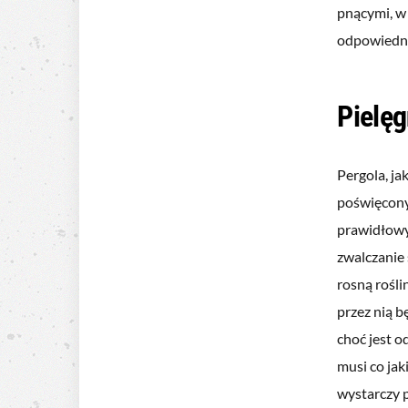
pnącymi, w
odpowiedni
Pielęg
Pergola, ja
poświęcony
prawidłowy
zwalczanie
rosną rośli
przez nią 
choć jest 
musi co jak
wystarczy 