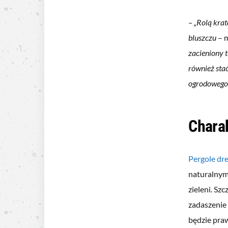
– „Rolą krat
bluszczu
– m
zacieniony 
również sta
ogrodowego”
Charak
Pergole dr
naturalnym,
zieleni. Sz
zadaszenie
będzie pra