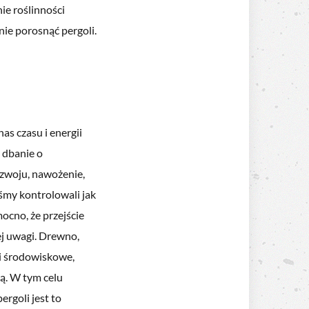
ie roślinności
e porosnąć pergoli.
as czasu i energii
 dbanie o
ozwoju, nawożenie,
śmy kontrolowali jak
ocno, że przejście
ej uwagi. Drewno,
i środowiskowe,
ią. W tym celu
rgoli jest to