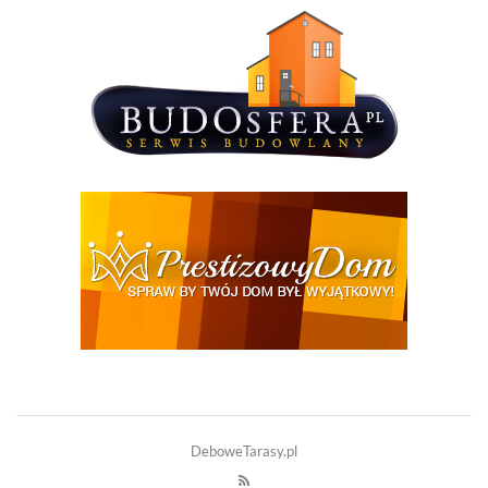
DeboweTarasy.pl