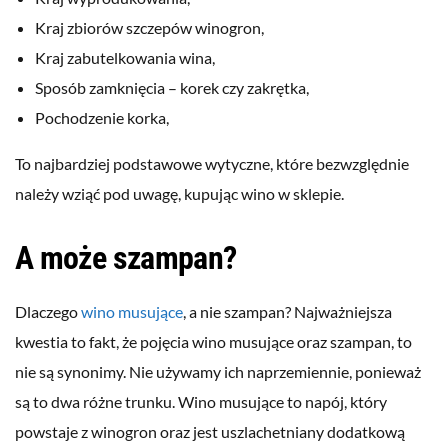
Kraj zbiorów szczepów winogron,
Kraj zabutelkowania wina,
Sposób zamknięcia – korek czy zakrętka,
Pochodzenie korka,
To najbardziej podstawowe wytyczne, które bezwzględnie
należy wziąć pod uwagę, kupując wino w sklepie.
A może szampan?
Dlaczego
wino musujące
, a nie szampan? Najważniejsza
kwestia to fakt, że pojęcia wino musujące oraz szampan, to
nie są synonimy. Nie używamy ich naprzemiennie, ponieważ
są to dwa różne trunku. Wino musujące to napój, który
powstaje z winogron oraz jest uszlachetniany dodatkową