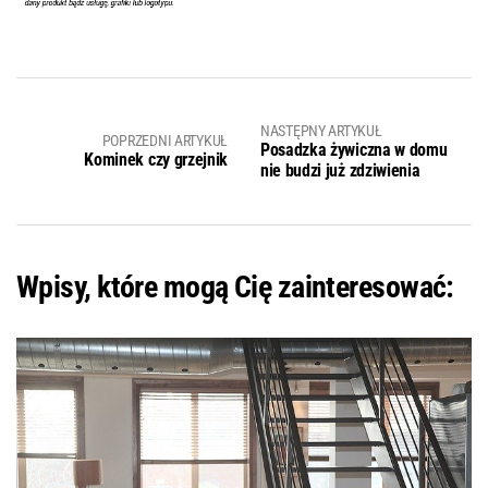
NASTĘPNY ARTYKUŁ
POPRZEDNI ARTYKUŁ
Posadzka żywiczna w domu
Kominek czy grzejnik
nie budzi już zdziwienia
Wpisy, które mogą Cię zainteresować: