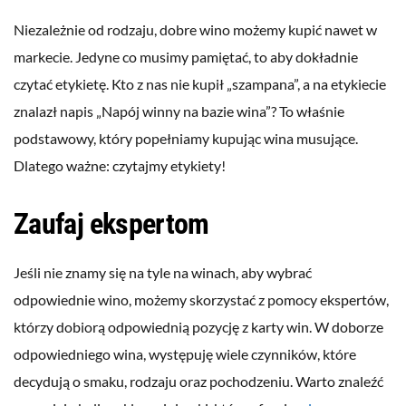
Niezależnie od rodzaju, dobre wino możemy kupić nawet w
markecie. Jedyne co musimy pamiętać, to aby dokładnie
czytać etykietę. Kto z nas nie kupił „szampana”, a na etykiecie
znalazł napis „Napój winny na bazie wina”? To właśnie
podstawowy, który popełniamy kupując wina musujące.
Dlatego ważne: czytajmy etykiety!
Zaufaj ekspertom
Jeśli nie znamy się na tyle na winach, aby wybrać
odpowiednie wino, możemy skorzystać z pomocy ekspertów,
którzy dobiorą odpowiednią pozycję z karty win. W doborze
odpowiedniego wina, występuję wiele czynników, które
decydują o smaku, rodzaju oraz pochodzeniu. Warto znaleźć