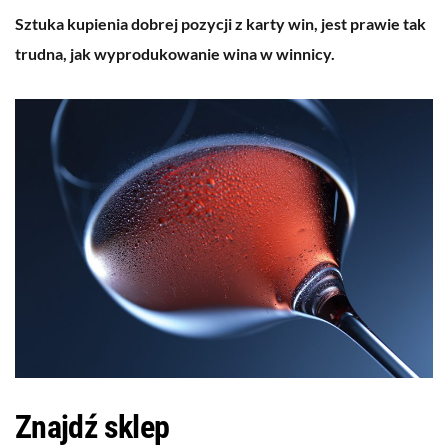
Sztuka kupienia dobrej pozycji z karty win, jest prawie tak
trudna, jak wyprodukowanie wina w winnicy.
Znajdź sklep