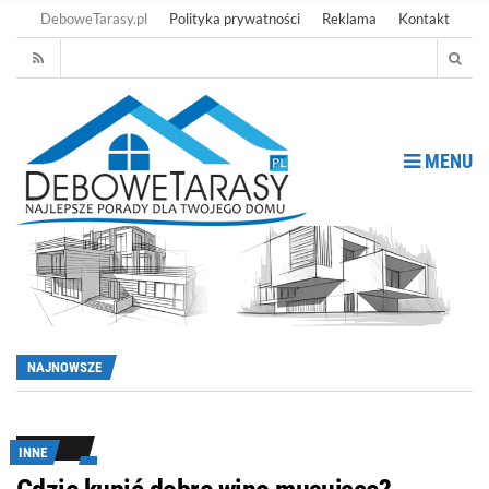
DeboweTarasy.pl
Polityka prywatności
Reklama
Kontakt
MENU
NAJNOWSZE
INNE