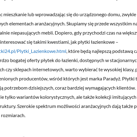
 mieszkanie lub wprowadzając się do urządzonego domu, zwykl
ch elementach aranżacyjnych. Skupiamy się przede wszystkim n
lnie niepasujących mebli. Dopiero, gdy przychodzi czas na więks
nteresować się takimi kwestiami, jak płytki łazienkowe –
ytki24.pl/Plytki_Lazienkowe.html
, które będą najlepszą podstawą ca
rdzo bogatej oferty płytek do łazienki, dostępnych w stacjonarny
h czy sklepach internetowych, warto wybierać te wysokiej klasy,
cenionych producentów, wśród których jest marka Paradyż. Płytki 
ą potrzebom dzisiejszych, coraz bardziej wymagających klientów. 
e tylko wariantów kolorystycznych, ale także kolekcji imitujących
ruktury. Szerokie spektrum możliwości aranżacyjnych dają także p
i rozmiarach.