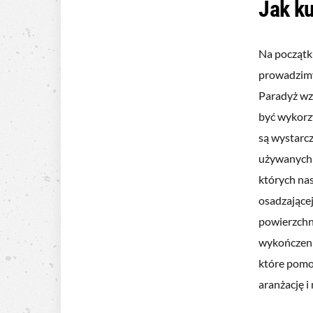
Jak ku
Na początku
prowadzimy
Paradyż wz
być wykorz
są wystarc
używanych d
których nas
osadzającej
powierzchn
wykończeni
które pomo
aranżację i