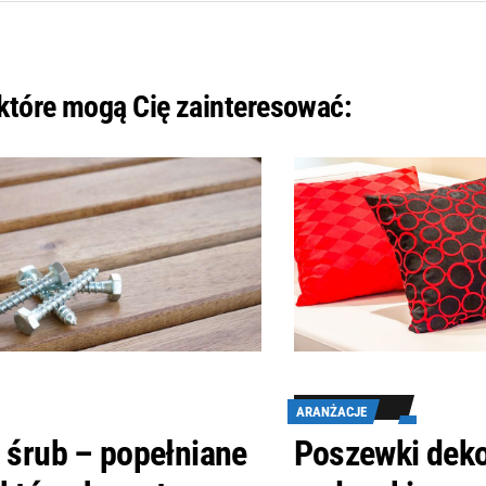
 które mogą Cię zainteresować:
ARANŻACJE
 śrub – popełniane
Poszewki deko