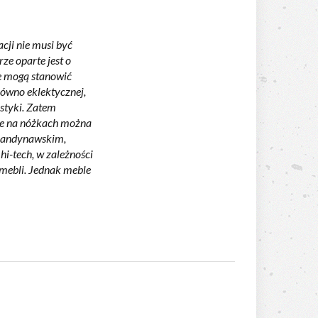
cji nie musi być
rze oparte jest o
e mogą stanowić
ówno eklektycznej,
istyki. Zatem
le na nóżkach można
skandynawskim,
hi-tech, w zależności
 mebli. Jednak meble