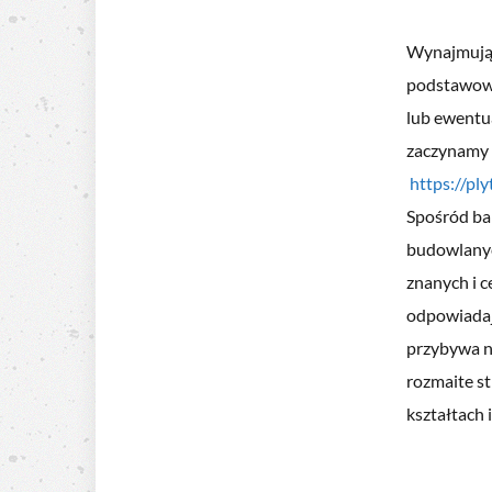
Wynajmując
podstawowy
lub ewentua
zaczynamy i
https://pl
Spośród ba
budowlanyc
znanych i 
odpowiadaj
przybywa ni
rozmaite st
kształtach 