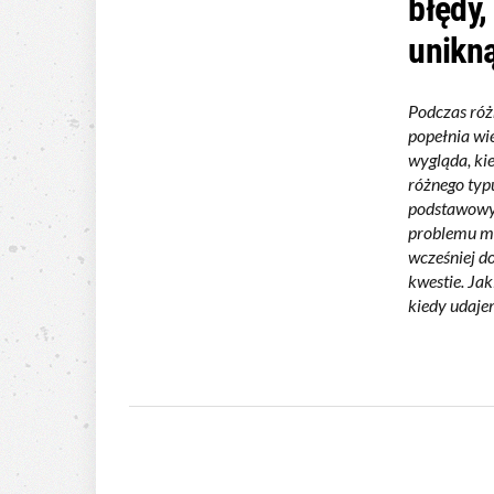
błędy,
unikn
Podczas róż
popełnia wi
wygląda, ki
różnego typu
podstawowyc
problemu m
wcześniej d
kwestie. Jak
kiedy udajem