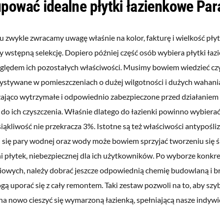
pować idealne płytki łazienkowe Par
 zwykle zwracamy uwagę właśnie na kolor, fakturę i wielkość pły
 wstępną selekcję. Dopiero później część osób wybiera płytki ła
ględem ich pozostałych właściwości. Musimy bowiem wiedzieć cz
ystywane w pomieszczeniach o dużej wilgotności i dużych wahani
zająco wytrzymałe i odpowiednio zabezpieczone przed działaniem
o ich czyszczenia. Właśnie dlatego do łazienki powinno wybierać s
iąkliwość nie przekracza 3%. Istotne są też właściwości antypośl
 się pary wodnej oraz wody może bowiem sprzyjać tworzeniu się ś
i płytek, niebezpiecznej dla ich użytkowników. Po wyborze konkr
owych, należy dobrać jeszcze odpowiednią chemię budowlaną i br
gą uporać się z cały remontem. Taki zestaw pozwoli na to, aby sz
 na nowo cieszyć się wymarzoną łazienką, spełniającą nasze indyw