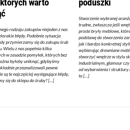
 których warto
poduszki
ąć
Stworzenie wybranej aranża
trudne, zwłaszcza jeśli wnęt
nego rodzaju zakupów niejeden z nas
proste bryły meblowe, któr
elorakie błędy. Podobnie sytuacja
podstawę do stworzenia zar
edy przymierzamy się do zakupu śrub
jak i bardzo konkretnej styl
. Wielu z nas popełnia kilka
wybierając drewniane meb
h w zasadzie pomyłek, których bez
stworzyć wnętrze w stylu 
ożna byłoby uniknąć, gdybyśmy
industrialnym, glamour czy 
okładnie przeanalizowali pewne
od wybarwienia i struktury
ie są te najczęściej występujące błędy,
to […]
y się do sklepu do śruby? […]