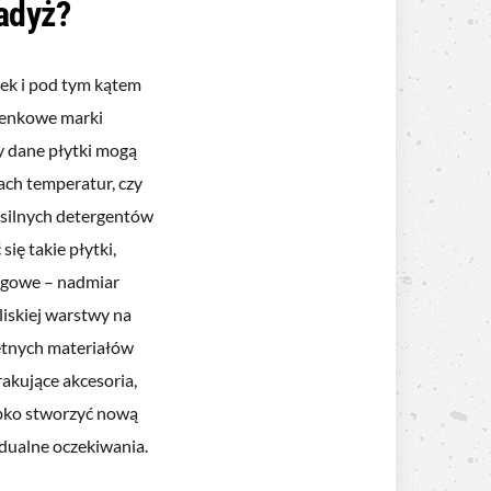
adyż?
tek i pod tym kątem
zienkowe marki
y dane płytki mogą
ach temperatur, czy
 silnych detergentów
ię takie płytki,
izgowe – nadmiar
liskiej warstwy na
etnych materiałów
akujące akcesoria,
ybko stworzyć nową
idualne oczekiwania.