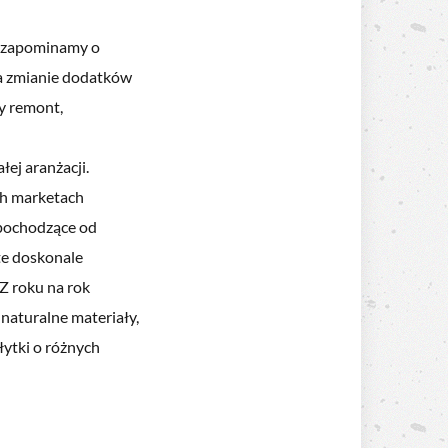
e zapominamy o
a zmianie dodatków
zy remont,
łej aranżacji.
ch marketach
 pochodzące od
te doskonale
Z roku na rok
 naturalne materiały,
łytki o różnych