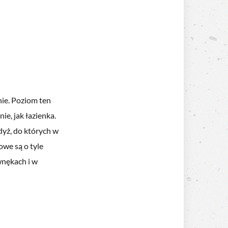
nie. Poziom ten
e, jak łazienka.
dyż, do których w
owe są o tyle
wnękach i w