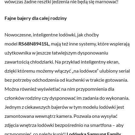
wówczas żadne resztki jedzenia nie będą się marnować!
Fajne bajery dla całej rodziny
Nowoczesne, inteligentne lodówki, jak choćby
model
RS68N8941SL
, mają też inne systemy, które wspierają
użytkownika w jeszcze łatwiejszym dysponowaniu
zawartością chłodziarki. Na przykład inteligentny ekran,
dzięki któremu możemy włączyć „na lodówce” ulubiony serial
bez potrzeby odchodzenia od kuchenki w trakcie gotowania.
Można również wyświetlać na nim przypomnienia dla
członków rodziny czy dysponować im zadania do wykonania.
Jednym z ciekawszych bajerów w tym modelu lodówki jest
zamontowana wewnątrz kamera. Pozwala ona wysyłać
zdjęcia wnętrza lodówki bezpośrednio na smartfona – aby
przypomnieć, co należy kupić!
Lodówka Samsung Family